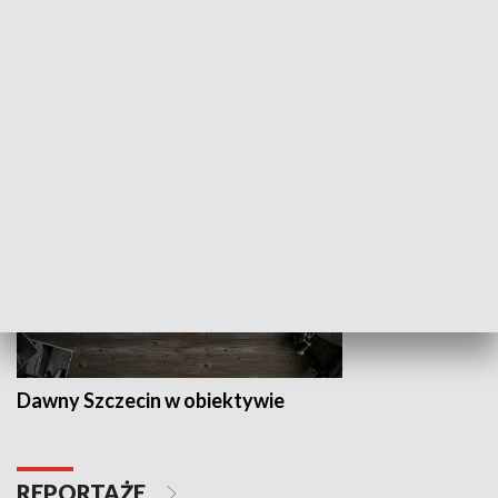
Z indeksem w ręku
Droga po suk
HISTORIA
Dawny Szczecin w obiektywie
REPORTAŻE