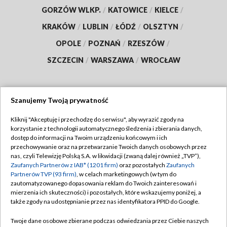
GORZÓW WLKP.
/
KATOWICE
/
KIELCE
/
KRAKÓW
/
LUBLIN
/
ŁÓDŹ
/
OLSZTYN
/
OPOLE
/
POZNAŃ
/
RZESZÓW
/
SZCZECIN
/
WARSZAWA
/
WROCŁAW
Szanujemy Twoją prywatność
Dołącz do nas:
Kliknij "Akceptuję i przechodzę do serwisu", aby wyrazić zgody na
korzystanie z technologii automatycznego śledzenia i zbierania danych,
TVP
dostęp do informacji na Twoim urządzeniu końcowym i ich
Abonament TVP
przechowywanie oraz na przetwarzanie Twoich danych osobowych przez
Regulamin TVP
nas, czyli Telewizję Polską S.A. w likwidacji (zwaną dalej również „TVP”),
Emisja w TVP
Polityka prywatności
Zaufanych Partnerów z IAB* (1201 firm)
oraz pozostałych
Zaufanych
Partnerów TVP (93 firm)
, w celach marketingowych (w tym do
Centrum informacji TVP
Moje zgody
zautomatyzowanego dopasowania reklam do Twoich zainteresowań i
mierzenia ich skuteczności) i pozostałych, które wskazujemy poniżej, a
Naziemna Telewizja Cyfrowa
Pomoc
także zgody na udostępnianie przez nas identyfikatora PPID do Google.
Sklep TVP
Biuro reklamy
Twoje dane osobowe zbierane podczas odwiedzania przez Ciebie naszych