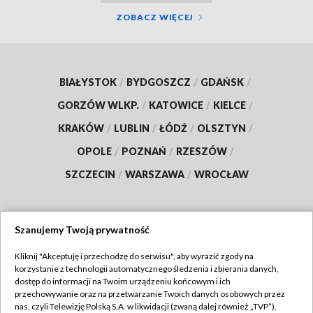
ZOBACZ WIĘCEJ
BIAŁYSTOK
/
BYDGOSZCZ
/
GDAŃSK
/
GORZÓW WLKP.
/
KATOWICE
/
KIELCE
/
KRAKÓW
/
LUBLIN
/
ŁÓDŹ
/
OLSZTYN
/
OPOLE
/
POZNAŃ
/
RZESZÓW
/
SZCZECIN
/
WARSZAWA
/
WROCŁAW
Szanujemy Twoją prywatność
Dołącz do nas:
Kliknij "Akceptuję i przechodzę do serwisu", aby wyrazić zgody na
korzystanie z technologii automatycznego śledzenia i zbierania danych,
TVP
dostęp do informacji na Twoim urządzeniu końcowym i ich
Abonament TVP
przechowywanie oraz na przetwarzanie Twoich danych osobowych przez
Regulamin TVP
nas, czyli Telewizję Polską S.A. w likwidacji (zwaną dalej również „TVP”),