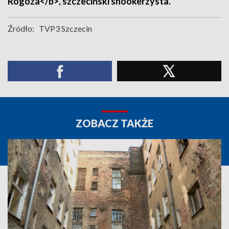
Rogoza</b>, szczeciński snookerzysta.
Źródło:
TVP3 Szczecin
ZOBACZ TAKŻE