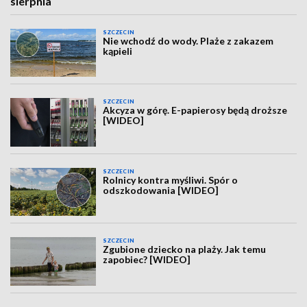
sierpnia
SZCZECIN
Nie wchodź do wody. Plaże z zakazem
kąpieli
SZCZECIN
Akcyza w górę. E-papierosy będą droższe
[WIDEO]
SZCZECIN
Rolnicy kontra myśliwi. Spór o
odszkodowania [WIDEO]
SZCZECIN
Zgubione dziecko na plaży. Jak temu
zapobiec? [WIDEO]