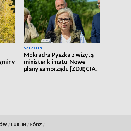
SZCZECIN
Mokradła Pyszka z wizytą
 gminy
minister klimatu. Nowe
plany samorządu [ZDJĘCIA,
WIDEO]
KÓW
/
LUBLIN
/
ŁÓDŹ
/