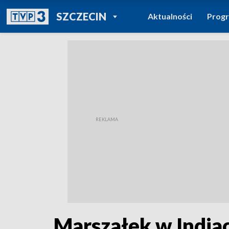
POWRÓT DO
SZCZECIN
Aktualności
Prog
TVP REGIONY
Marszałek w Indiac