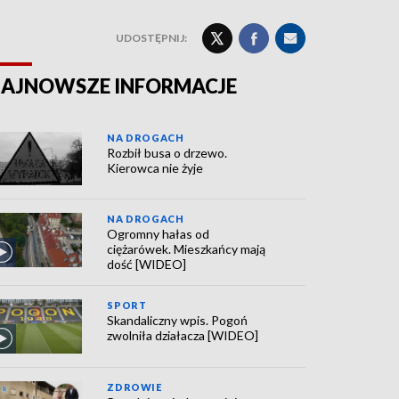
UDOSTĘPNIJ:
AJNOWSZE INFORMACJE
NA DROGACH
Rozbił busa o drzewo.
Kierowca nie żyje
NA DROGACH
Ogromny hałas od
ciężarówek. Mieszkańcy mają
dość [WIDEO]
SPORT
Skandaliczny wpis. Pogoń
zwolniła działacza [WIDEO]
ZDROWIE