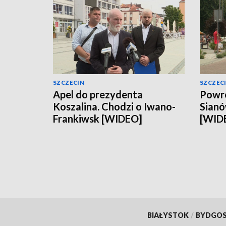
SZCZECIN
SZCZEC
Apel do prezydenta
Powró
Koszalina. Chodzi o Iwano-
Sianó
Frankiwsk [WIDEO]
[WID
BIAŁYSTOK
/
BYDGO