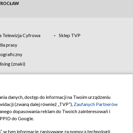
ROCŁAW
 Telewizja Cyfrowa
Sklep TVP
la prasy
tograficzny
sing (znaki)
klamy
Kontakt
rania danych, dostęp do informacji na Twoim urządzeniu
idacji (zwaną dalej również „TVP”),
Zaufanych Partnerów
anego dopasowania reklam do Twoich zainteresowań i
a PPID do Google.
”, w tym informacje zapisywane za pomocą technologii