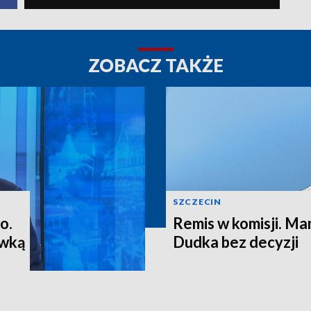
ZOBACZ TAKŻE
SZCZECIN
o.
Remis w komisji. M
ewką
Dudka bez decyzji