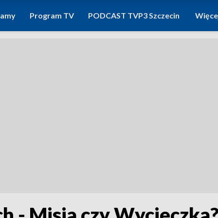
ramy
Program TV
PODCAST TVP3 Szczecin
Więce
h - Misja czy Wycieczka