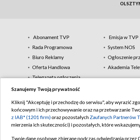
OLSZTY
Abonament TVP
Emisja w TVP
Rada Programowa
System NOS
Biuro Reklamy
Ogłoszenie pr
Oferta Handlowa
Akademia Tele
Telegazeta ogłoszenia
Szanujemy Twoją prywatność
Regulamin TVP
Kliknij "Akceptuję i przechodzę do serwisu", aby wyrazić zg
końcowym i ich przechowywanie oraz na przetwarzanie Twoich
z IAB* (1201 firm)
oraz pozostałych
Zaufanych Partnerów T
mierzenia ich skuteczności) i pozostałych, które wskazujemy
Twoje dane osobowe zbierane podczas odwiedzania przez 