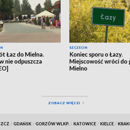
IN
SZCZECIN
t Łaz do Mielna.
Koniec sporu o Łazy.
w nie odpuszcza
Miejscowość wróci do
EO]
Mielno
ZOBACZ WIĘCEJ
SZCZ
/
GDAŃSK
/
GORZÓW WLKP.
/
KATOWICE
/
KIELCE
/
KRA