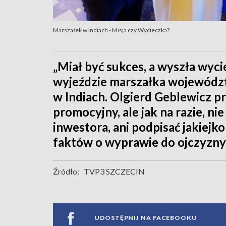
Marszałek w Indiach - Misja czy Wycieczka?
„Miał być sukces, a wyszła wyci
wyjeździe marszałka województ
w Indiach. Olgierd Geblewicz pr
promocyjny, ale jak na razie, ni
inwestora, ani podpisać jakiej
faktów o wyprawie do ojczyzny
Źródło:
TVP3 SZCZECIN
UDOSTĘPNIJ NA FACEBOOKU