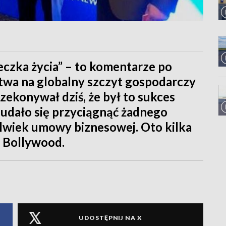
eczka życia” – to komentarze po
wa na globalny szczyt gospodarczy
zekonywał dziś, że był to sukces
e udało się przyciągnąć żadnego
kolwiek umowy biznesowej. Oto kilka
 Bollywood.
UDOSTĘPNIJ NA X