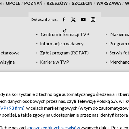
N
/
OPOLE
/
POZNAŃ
/
RZESZÓW
/
SZCZECIN
/
WARSZAWA
/
W
Dołącz do nas:
Centrum informacji TVP
Naziemna
Informacje o nadawcy
Program d
zetargowe
Zgłoś program (ROPAT)
Serwis fo
wizyjna
Kariera w TVP
Merchandi
Polityka prywatności
Moje zgody
Pomoc
Biuro re
ody na korzystanie z technologii automatycznego śledzenia i zbie
 danych osobowych przez nas, czyli Telewizję Polską S.A. w likw
VP (93 firm)
, w celach marketingowych (w tym do zautomatyzow
 poniżej, a także zgody na udostępnianie przez nas identyfikator
Ciebie naszych
poszczególnych serwisów
zwanych dalej „Portalem