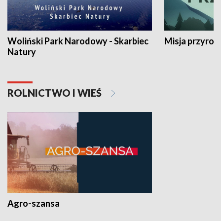
Woliński Park Narodowy - Skarbiec
Misja przyrod
Natury
ROLNICTWO I WIEŚ
Agro-szansa