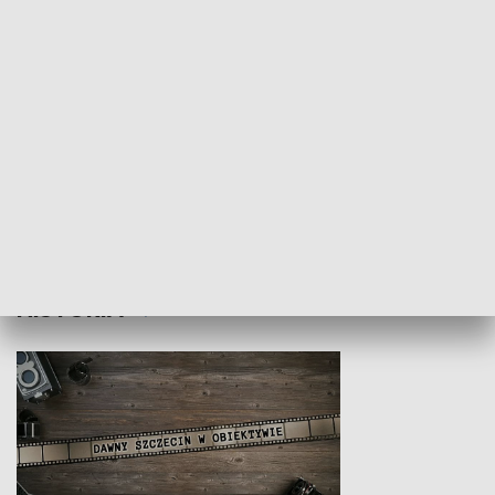
Z indeksem w ręku
Droga po suk
HISTORIA