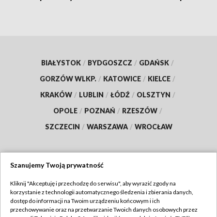
BIAŁYSTOK
/
BYDGOSZCZ
/
GDAŃSK
/
GORZÓW WLKP.
/
KATOWICE
/
KIELCE
/
KRAKÓW
/
LUBLIN
/
ŁÓDŹ
/
OLSZTYN
/
OPOLE
/
POZNAŃ
/
RZESZÓW
/
SZCZECIN
/
WARSZAWA
/
WROCŁAW
Szanujemy Twoją prywatność
Dołącz do nas:
Kliknij "Akceptuję i przechodzę do serwisu", aby wyrazić zgody na
korzystanie z technologii automatycznego śledzenia i zbierania danych,
TVP
dostęp do informacji na Twoim urządzeniu końcowym i ich
Abonament TVP
przechowywanie oraz na przetwarzanie Twoich danych osobowych przez
Regulamin TVP