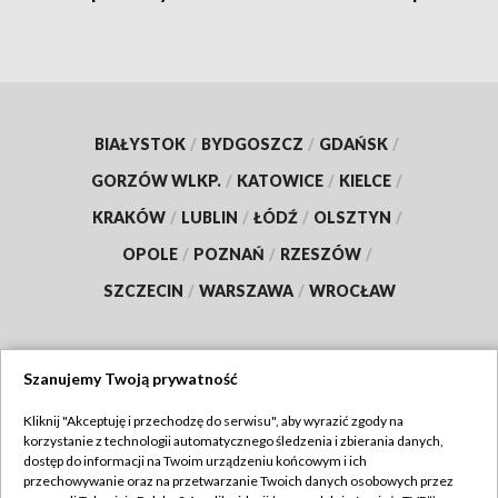
BIAŁYSTOK
/
BYDGOSZCZ
/
GDAŃSK
/
GORZÓW WLKP.
/
KATOWICE
/
KIELCE
/
KRAKÓW
/
LUBLIN
/
ŁÓDŹ
/
OLSZTYN
/
OPOLE
/
POZNAŃ
/
RZESZÓW
/
SZCZECIN
/
WARSZAWA
/
WROCŁAW
Szanujemy Twoją prywatność
Dołącz do nas:
Kliknij "Akceptuję i przechodzę do serwisu", aby wyrazić zgody na
korzystanie z technologii automatycznego śledzenia i zbierania danych,
TVP
dostęp do informacji na Twoim urządzeniu końcowym i ich
Abonament TVP
przechowywanie oraz na przetwarzanie Twoich danych osobowych przez
Regulamin TVP