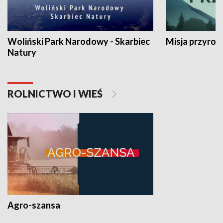
Woliński Park Narodowy - Skarbiec
Misja przyrod
Natury
ROLNICTWO I WIEŚ
Agro-szansa