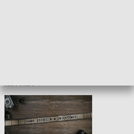
Z indeksem w ręku
Droga po suk
HISTORIA