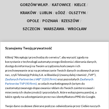
GORZÓW WLKP.
/
KATOWICE
/
KIELCE
/
KRAKÓW
/
LUBLIN
/
ŁÓDŹ
/
OLSZTYN
/
OPOLE
/
POZNAŃ
/
RZESZÓW
/
SZCZECIN
/
WARSZAWA
/
WROCŁAW
Szanujemy Twoją prywatność
Dołącz do nas:
Kliknij "Akceptuję i przechodzę do serwisu", aby wyrazić zgody na
korzystanie z technologii automatycznego śledzenia i zbierania danych,
TVP
dostęp do informacji na Twoim urządzeniu końcowym i ich
Abonament TVP
przechowywanie oraz na przetwarzanie Twoich danych osobowych przez
Regulamin TVP
nas, czyli Telewizję Polską S.A. w likwidacji (zwaną dalej również „TVP”),
Emisja w TVP
Polityka prywatności
Zaufanych Partnerów z IAB* (1201 firm)
oraz pozostałych
Zaufanych
Partnerów TVP (93 firm)
, w celach marketingowych (w tym do
Centrum informacji TVP
Moje zgody
zautomatyzowanego dopasowania reklam do Twoich zainteresowań i
mierzenia ich skuteczności) i pozostałych, które wskazujemy poniżej, a
Naziemna Telewizja Cyfrowa
Pomoc
także zgody na udostępnianie przez nas identyfikatora PPID do Google.
Sklep TVP
Biuro reklamy
Twoje dane osobowe zbierane podczas odwiedzania przez Ciebie naszych