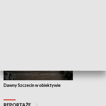
Z indeksem w ręku
Droga po suk
HISTORIA
Dawny Szczecin w obiektywie
REPORTAŻE