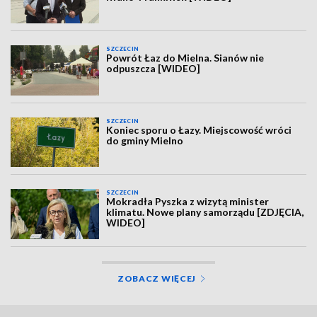
SZCZECIN
Powrót Łaz do Mielna. Sianów nie
odpuszcza [WIDEO]
SZCZECIN
Koniec sporu o Łazy. Miejscowość wróci
do gminy Mielno
SZCZECIN
Mokradła Pyszka z wizytą minister
klimatu. Nowe plany samorządu [ZDJĘCIA,
WIDEO]
ZOBACZ WIĘCEJ