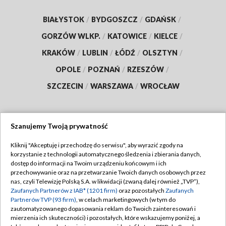
BIAŁYSTOK
/
BYDGOSZCZ
/
GDAŃSK
/
GORZÓW WLKP.
/
KATOWICE
/
KIELCE
/
KRAKÓW
/
LUBLIN
/
ŁÓDŹ
/
OLSZTYN
/
OPOLE
/
POZNAŃ
/
RZESZÓW
/
SZCZECIN
/
WARSZAWA
/
WROCŁAW
Szanujemy Twoją prywatność
Dołącz do nas:
Kliknij "Akceptuję i przechodzę do serwisu", aby wyrazić zgody na
korzystanie z technologii automatycznego śledzenia i zbierania danych,
TVP
dostęp do informacji na Twoim urządzeniu końcowym i ich
Abonament TVP
przechowywanie oraz na przetwarzanie Twoich danych osobowych przez
Regulamin TVP
nas, czyli Telewizję Polską S.A. w likwidacji (zwaną dalej również „TVP”),
Emisja w TVP
Polityka prywatności
Zaufanych Partnerów z IAB* (1201 firm)
oraz pozostałych
Zaufanych
Partnerów TVP (93 firm)
, w celach marketingowych (w tym do
Centrum informacji TVP
Moje zgody
zautomatyzowanego dopasowania reklam do Twoich zainteresowań i
mierzenia ich skuteczności) i pozostałych, które wskazujemy poniżej, a
Naziemna Telewizja Cyfrowa
Pomoc