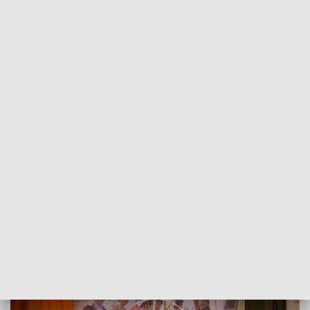
POWRÓT DO
SZCZECIN
TVP REGIONY
Ojczyzna była dla nich wszystkim
2018-03-01
Karolina Skiba /as