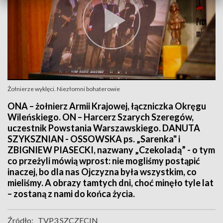
Żołnierze wyklęci. Niezłomni bohaterowie
ONA – żołnierz Armii Krajowej, łączniczka Okręgu
Wileńskiego. ON – Harcerz Szarych Szeregów,
uczestnik Powstania Warszawskiego. DANUTA
SZYKSZNIAN - OSSOWSKA ps. „Sarenka" i
ZBIGNIEW PIASECKI, nazwany „Czekoladą” - o tym
co przeżyli mówią wprost: nie mogliśmy postąpić
inaczej, bo dla nas Ojczyzna była wszystkim, co
mieliśmy. A obrazy tamtych dni, choć minęło tyle lat
– zostaną z nami do końca życia.
Źródło:
TVP3 SZCZECIN