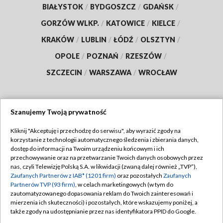
BIAŁYSTOK
/
BYDGOSZCZ
/
GDAŃSK
/
GORZÓW WLKP.
/
KATOWICE
/
KIELCE
/
KRAKÓW
/
LUBLIN
/
ŁÓDŹ
/
OLSZTYN
/
OPOLE
/
POZNAŃ
/
RZESZÓW
/
SZCZECIN
/
WARSZAWA
/
WROCŁAW
Szanujemy Twoją prywatność
Dołącz do nas:
Kliknij "Akceptuję i przechodzę do serwisu", aby wyrazić zgody na
korzystanie z technologii automatycznego śledzenia i zbierania danych,
TVP
dostęp do informacji na Twoim urządzeniu końcowym i ich
Abonament TVP
przechowywanie oraz na przetwarzanie Twoich danych osobowych przez
Regulamin TVP
nas, czyli Telewizję Polską S.A. w likwidacji (zwaną dalej również „TVP”),
Emisja w TVP
Polityka prywatności
Zaufanych Partnerów z IAB* (1201 firm)
oraz pozostałych
Zaufanych
Partnerów TVP (93 firm)
, w celach marketingowych (w tym do
Centrum informacji TVP
Moje zgody
zautomatyzowanego dopasowania reklam do Twoich zainteresowań i
mierzenia ich skuteczności) i pozostałych, które wskazujemy poniżej, a
Naziemna Telewizja Cyfrowa
Pomoc
także zgody na udostępnianie przez nas identyfikatora PPID do Google.
Sklep TVP