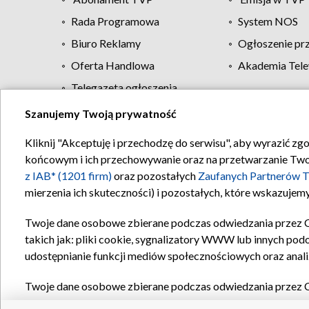
Rada Programowa
System NOS
Biuro Reklamy
Ogłoszenie pr
Oferta Handlowa
Akademia Tele
Telegazeta ogłoszenia
Szanujemy Twoją prywatność
Regulamin TVP
Kliknij "Akceptuję i przechodzę do serwisu", aby wyrazić zg
końcowym i ich przechowywanie oraz na przetwarzanie Twoich
z IAB* (1201 firm)
oraz pozostałych
Zaufanych Partnerów T
mierzenia ich skuteczności) i pozostałych, które wskazujemy
Twoje dane osobowe zbierane podczas odwiedzania przez 
takich jak: pliki cookie, sygnalizatory WWW lub innych pod
udostępnianie funkcji mediów społecznościowych oraz anali
Twoje dane osobowe zbierane podczas odwiedzania przez 
plików cookie, informacje o Twoich wyszukiwaniach w serwi