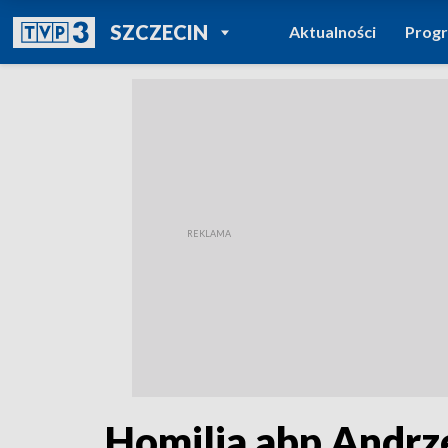
POWRÓT DO
SZCZECIN
Aktualności
Prog
TVP REGIONY
Homilia abp Andrze