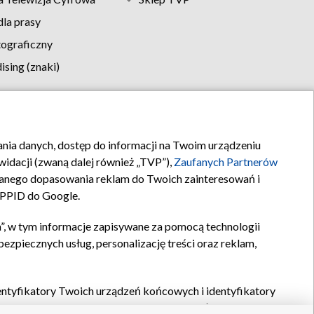
la prasy
tograficzny
sing (znaki)
klamy
Kontakt
rania danych, dostęp do informacji na Twoim urządzeniu
idacji (zwaną dalej również „TVP”),
Zaufanych Partnerów
anego dopasowania reklam do Twoich zainteresowań i
a PPID do Google.
”, w tym informacje zapisywane za pomocą technologii
zpiecznych usług, personalizację treści oraz reklam,
identyfikatory Twoich urządzeń końcowych i identyfikatory
P,
Zaufanych Partnerów z IAB
oraz pozostałych
Zaufanych