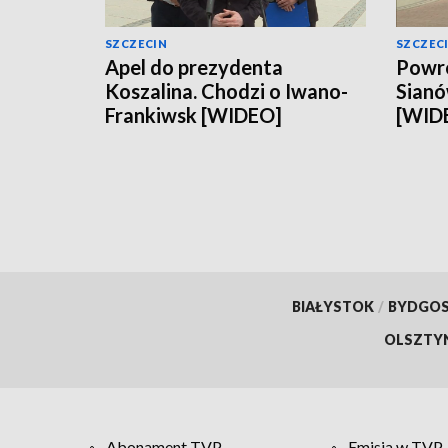
SZCZECIN
SZCZEC
Apel do prezydenta
Powró
Koszalina. Chodzi o Iwano-
Sianó
Frankiwsk [WIDEO]
[WID
BIAŁYSTOK
/
BYDGO
OLSZTY
Abonament TVP
Emisja w TVP