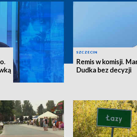
SZCZECIN
o.
Remis w komisji. M
ewką
Dudka bez decyzji