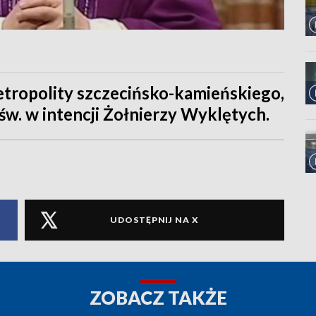
etropolity szczecińsko-kamieńskiego,
w. w intencji Żołnierzy Wyklętych.
UDOSTĘPNIJ NA X
ZOBACZ TAKŻE