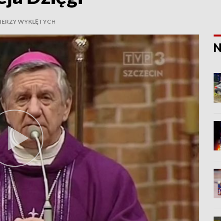
IERZY WYKLĘTYCH
N