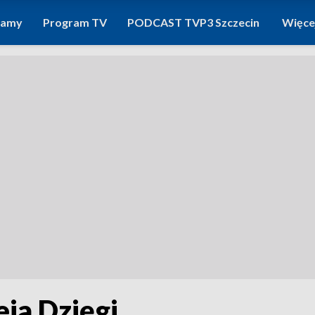
ramy
Program TV
PODCAST TVP3 Szczecin
Więce
ja Dzięgi