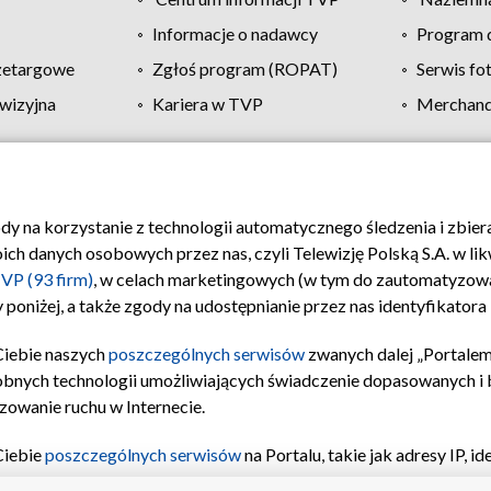
Informacje o nadawcy
Program d
zetargowe
Zgłoś program (ROPAT)
Serwis fo
wizyjna
Kariera w TVP
Merchandi
Polityka prywatności
Moje zgody
Pomoc
Biuro re
ody na korzystanie z technologii automatycznego śledzenia i zbie
 danych osobowych przez nas, czyli Telewizję Polską S.A. w likw
VP (93 firm)
, w celach marketingowych (w tym do zautomatyzow
 poniżej, a także zgody na udostępnianie przez nas identyfikator
Ciebie naszych
poszczególnych serwisów
zwanych dalej „Portalem
obnych technologii umożliwiających świadczenie dopasowanych i be
zowanie ruchu w Internecie.
Ciebie
poszczególnych serwisów
na Portalu, takie jak adresy IP, 
sach Portalu czy historia odwiedzin będą przetwarzane przez TV