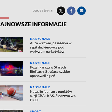
UDOSTĘPNIJ:
AJNOWSZE INFORMACJE
NA SYGNALE
Auto w rowie, pasażerka w
szpitalu, kierowca pod
wpływem narkotyków
NA SYGNALE
Pożar garażu w Starych
Bielicach. Strażacy szybko
opanowali ogień
NA SYGNALE
Koszalin jednym z punktów
akcji CBA i KAS. Śledztwo ws.
PKOl
SPORT