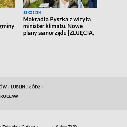
SZCZECIN
Mokradła Pyszka z wizytą
 gminy
minister klimatu. Nowe
plany samorządu [ZDJĘCIA,
WIDEO]
KÓW
/
LUBLIN
/
ŁÓDŹ
/
ROCŁAW
 Telewizja Cyfrowa
Sklep TVP