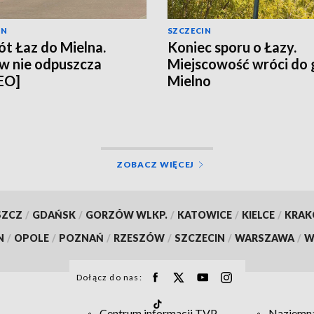
IN
SZCZECIN
t Łaz do Mielna.
Koniec sporu o Łazy.
w nie odpuszcza
Miejscowość wróci do
EO]
Mielno
ZOBACZ WIĘCEJ
SZCZ
/
GDAŃSK
/
GORZÓW WLKP.
/
KATOWICE
/
KIELCE
/
KRA
N
/
OPOLE
/
POZNAŃ
/
RZESZÓW
/
SZCZECIN
/
WARSZAWA
/
W
Dołącz do nas:
Centrum informacji TVP
Naziemna