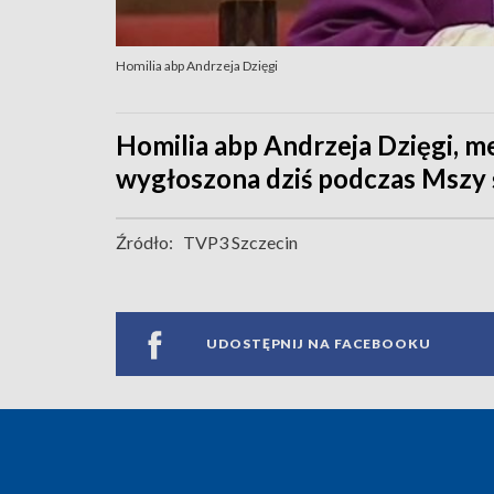
Homilia abp Andrzeja Dzięgi
Homilia abp Andrzeja Dzięgi, m
wygłoszona dziś podczas Mszy ś
Źródło:
TVP3 Szczecin
UDOSTĘPNIJ NA FACEBOOKU