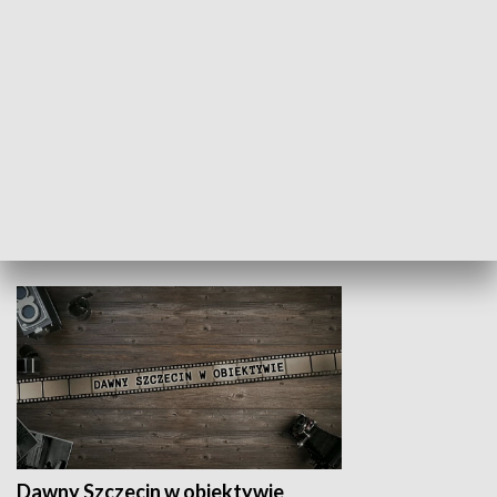
Z indeksem w ręku
Droga po suk
HISTORIA
Dawny Szczecin w obiektywie