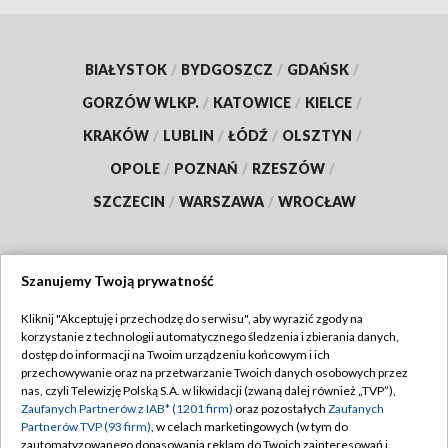
BIAŁYSTOK
/
BYDGOSZCZ
/
GDAŃSK
/
GORZÓW WLKP.
/
KATOWICE
/
KIELCE
/
KRAKÓW
/
LUBLIN
/
ŁÓDŹ
/
OLSZTYN
/
OPOLE
/
POZNAŃ
/
RZESZÓW
/
SZCZECIN
/
WARSZAWA
/
WROCŁAW
Szanujemy Twoją prywatność
Dołącz do nas:
Kliknij "Akceptuję i przechodzę do serwisu", aby wyrazić zgody na
korzystanie z technologii automatycznego śledzenia i zbierania danych,
TVP
dostęp do informacji na Twoim urządzeniu końcowym i ich
Abonament TVP
przechowywanie oraz na przetwarzanie Twoich danych osobowych przez
Regulamin TVP
nas, czyli Telewizję Polską S.A. w likwidacji (zwaną dalej również „TVP”),
Emisja w TVP
Polityka prywatności
Zaufanych Partnerów z IAB* (1201 firm)
oraz pozostałych
Zaufanych
Partnerów TVP (93 firm)
, w celach marketingowych (w tym do
Centrum informacji TVP
Moje zgody
zautomatyzowanego dopasowania reklam do Twoich zainteresowań i