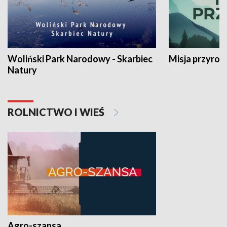
Woliński Park Narodowy - Skarbiec
Misja przyrod
Natury
ROLNICTWO I WIEŚ
Agro-szansa