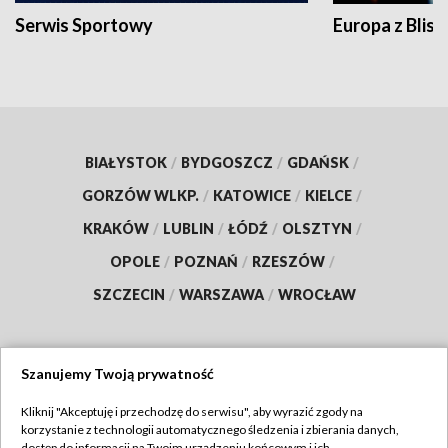
Serwis Sportowy
Europa z Blisk
BIAŁYSTOK
/
BYDGOSZCZ
/
GDAŃSK
/
GORZÓW WLKP.
/
KATOWICE
/
KIELCE
/
KRAKÓW
/
LUBLIN
/
ŁÓDŹ
/
OLSZTYN
/
OPOLE
/
POZNAŃ
/
RZESZÓW
/
SZCZECIN
/
WARSZAWA
/
WROCŁAW
Szanujemy Twoją prywatność
Dołącz do nas:
Kliknij "Akceptuję i przechodzę do serwisu", aby wyrazić zgody na
korzystanie z technologii automatycznego śledzenia i zbierania danych,
TVP
dostęp do informacji na Twoim urządzeniu końcowym i ich