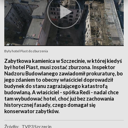
Były hotel Piast do zburzenia
Zabytkowa kamienica w Szczecinie, w której kiedyś
był hotel Piast, musi zostać zburzona. Inspektor
Nadzoru Budowlanego zawiadomił prokuraturę, bo
jego zdaniem to obecny właściciel doprowadził
budynek do stanu zagrażającego katastrofą
budowlaną. A właściciel - spółka Redi - nadal chce
tam wybudować hotel, choć już bez zachowania
historycznej fasady, czego domagał się
konserwator zabytków.
Źródło:
TVP3 Szczecin