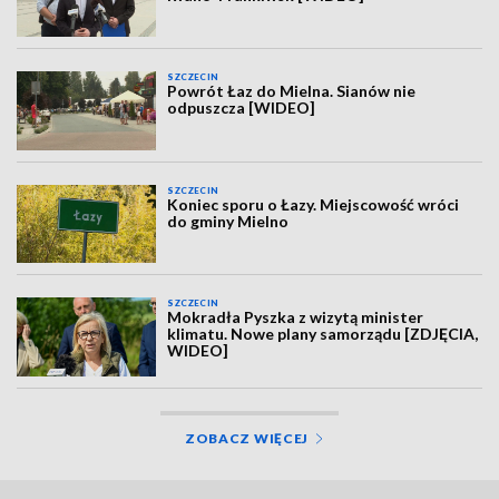
SZCZECIN
Powrót Łaz do Mielna. Sianów nie
odpuszcza [WIDEO]
SZCZECIN
Koniec sporu o Łazy. Miejscowość wróci
do gminy Mielno
SZCZECIN
Mokradła Pyszka z wizytą minister
klimatu. Nowe plany samorządu [ZDJĘCIA,
WIDEO]
ZOBACZ WIĘCEJ