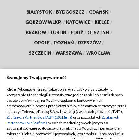
BIAŁYSTOK
/
BYDGOSZCZ
/
GDAŃSK
/
GORZÓW WLKP.
/
KATOWICE
/
KIELCE
/
KRAKÓW
/
LUBLIN
/
ŁÓDŹ
/
OLSZTYN
/
OPOLE
/
POZNAŃ
/
RZESZÓW
/
SZCZECIN
/
WARSZAWA
/
WROCŁAW
Szanujemy Twoją prywatność
Dołącz do nas:
Kliknij "Akceptuję i przechodzę do serwisu", aby wyrazić zgody na
korzystanie z technologii automatycznego śledzenia i zbierania danych,
TVP
dostęp do informacji na Twoim urządzeniu końcowym i ich
Abonament TVP
przechowywanie oraz na przetwarzanie Twoich danych osobowych przez
Regulamin TVP
nas, czyli Telewizję Polską S.A. w likwidacji (zwaną dalej również „TVP”),
Emisja w TVP
Polityka prywatności
Zaufanych Partnerów z IAB* (1201 firm)
oraz pozostałych
Zaufanych
Partnerów TVP (93 firm)
, w celach marketingowych (w tym do
Centrum informacji TVP
Moje zgody
zautomatyzowanego dopasowania reklam do Twoich zainteresowań i
mierzenia ich skuteczności) i pozostałych, które wskazujemy poniżej, a
Naziemna Telewizja Cyfrowa
Pomoc