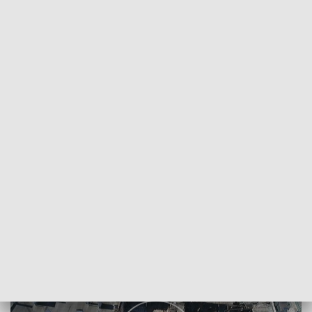
POWRÓT DO
SZCZECIN
TVP REGIONY
Były hotel Piast do zburzenia
2018-03-02
Natalia Cistowska / kb