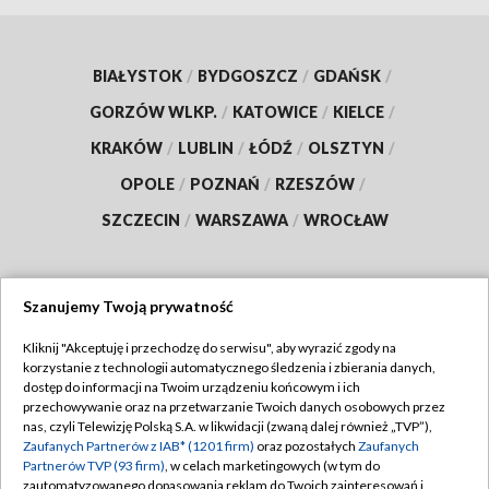
BIAŁYSTOK
/
BYDGOSZCZ
/
GDAŃSK
/
GORZÓW WLKP.
/
KATOWICE
/
KIELCE
/
KRAKÓW
/
LUBLIN
/
ŁÓDŹ
/
OLSZTYN
/
OPOLE
/
POZNAŃ
/
RZESZÓW
/
SZCZECIN
/
WARSZAWA
/
WROCŁAW
Szanujemy Twoją prywatność
Dołącz do nas:
Kliknij "Akceptuję i przechodzę do serwisu", aby wyrazić zgody na
korzystanie z technologii automatycznego śledzenia i zbierania danych,
TVP
dostęp do informacji na Twoim urządzeniu końcowym i ich
Abonament TVP
przechowywanie oraz na przetwarzanie Twoich danych osobowych przez
Regulamin TVP
nas, czyli Telewizję Polską S.A. w likwidacji (zwaną dalej również „TVP”),
Emisja w TVP
Polityka prywatności
Zaufanych Partnerów z IAB* (1201 firm)
oraz pozostałych
Zaufanych
Partnerów TVP (93 firm)
, w celach marketingowych (w tym do
Centrum informacji TVP
Moje zgody
zautomatyzowanego dopasowania reklam do Twoich zainteresowań i