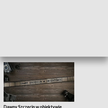
Z indeksem w ręku
Droga po suk
HISTORIA
Dawny Szczecin w obiektywie