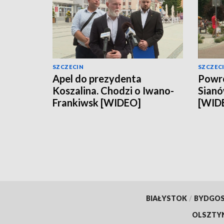
SZCZECIN
SZCZEC
Apel do prezydenta
Powró
Koszalina. Chodzi o Iwano-
Sianó
Frankiwsk [WIDEO]
[WID
BIAŁYSTOK
/
BYDGO
OLSZTY