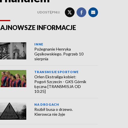
UDOSTĘPNIJ:
AJNOWSZE INFORMACJE
INNE
Pożegnanie Henryka
Gęsikowskiego. Pogrzeb 10
sierpnia
TRANSMISJE SPORTOWE
Orlen Ekstraliga kobiet:
Pogoń Szczecin - GKS Górnik
Łęczna [TRANSMISJA OD
10:25]
NA DROGACH
Rozbił busa o drzewo.
Kierowca nie żyje