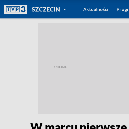
POWRÓT DO
SZCZECIN
Aktualności
Prog
TVP REGIONY
W marcu pierwsze 