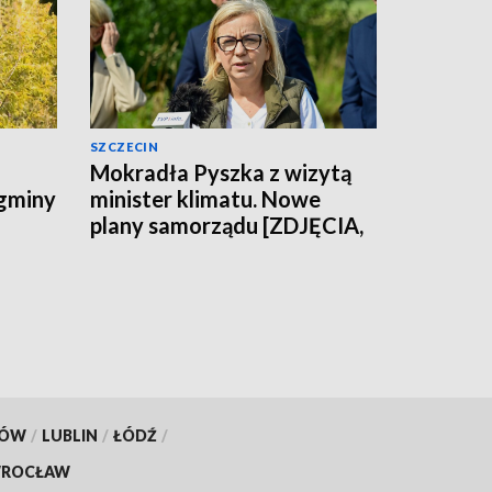
SZCZECIN
Mokradła Pyszka z wizytą
 gminy
minister klimatu. Nowe
plany samorządu [ZDJĘCIA,
WIDEO]
KÓW
/
LUBLIN
/
ŁÓDŹ
/
ROCŁAW