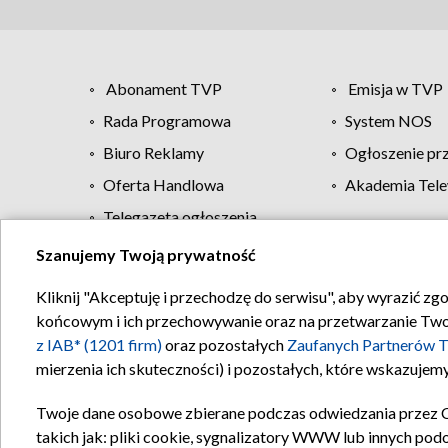
Abonament TVP
Emisja w TVP
Rada Programowa
System NOS
Biuro Reklamy
Ogłoszenie pr
Oferta Handlowa
Akademia Tele
Telegazeta ogłoszenia
Szanujemy Twoją prywatność
Regulamin TVP
Kliknij "Akceptuję i przechodzę do serwisu", aby wyrazić zg
końcowym i ich przechowywanie oraz na przetwarzanie Twoich
z IAB* (1201 firm)
oraz pozostałych
Zaufanych Partnerów T
mierzenia ich skuteczności) i pozostałych, które wskazujemy
Twoje dane osobowe zbierane podczas odwiedzania przez 
takich jak: pliki cookie, sygnalizatory WWW lub innych pod