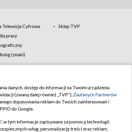
 Telewizja Cyfrowa
Sklep TVP
la prasy
tograficzny
sing (znaki)
klamy
Kontakt
rania danych, dostęp do informacji na Twoim urządzeniu
idacji (zwaną dalej również „TVP”),
Zaufanych Partnerów
anego dopasowania reklam do Twoich zainteresowań i
a PPID do Google.
”, w tym informacje zapisywane za pomocą technologii
zpiecznych usług, personalizację treści oraz reklam,