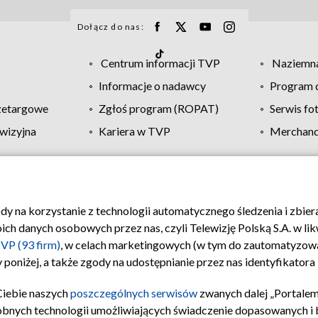
Dołącz do nas:
Centrum informacji TVP
Naziemna
Informacje o nadawcy
Program d
zetargowe
Zgłoś program (ROPAT)
Serwis fo
wizyjna
Kariera w TVP
Merchandi
Polityka prywatności
Moje zgody
Pomoc
Biuro re
ody na korzystanie z technologii automatycznego śledzenia i zbie
 danych osobowych przez nas, czyli Telewizję Polską S.A. w likw
VP (93 firm)
, w celach marketingowych (w tym do zautomatyzow
 poniżej, a także zgody na udostępnianie przez nas identyfikator
Ciebie naszych
poszczególnych serwisów
zwanych dalej „Portalem
obnych technologii umożliwiających świadczenie dopasowanych i be