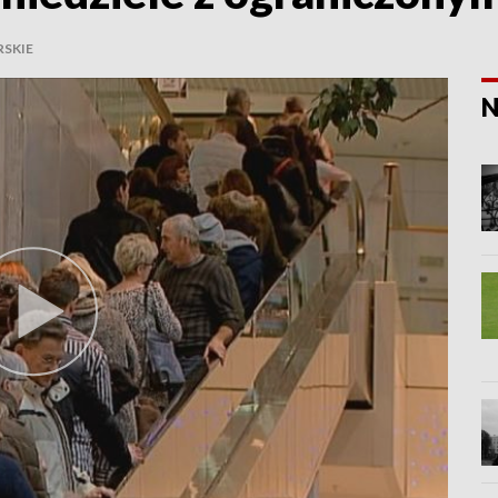
SKIE
N