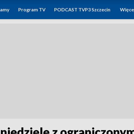
ramy
Program TV
PODCAST TVP3 Szczecin
Więce
niedziele z ograniczony