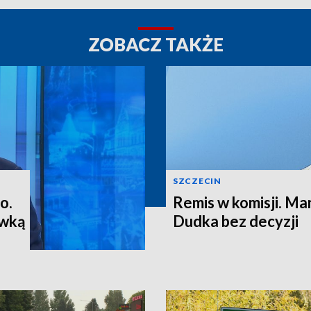
ZOBACZ TAKŻE
SZCZECIN
o.
Remis w komisji. M
ewką
Dudka bez decyzji