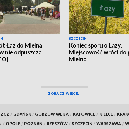
IN
SZCZECIN
t Łaz do Mielna.
Koniec sporu o Łazy.
w nie odpuszcza
Miejscowość wróci do
EO]
Mielno
ZOBACZ WIĘCEJ
SZCZ
/
GDAŃSK
/
GORZÓW WLKP.
/
KATOWICE
/
KIELCE
/
KRA
N
/
OPOLE
/
POZNAŃ
/
RZESZÓW
/
SZCZECIN
/
WARSZAWA
/
W