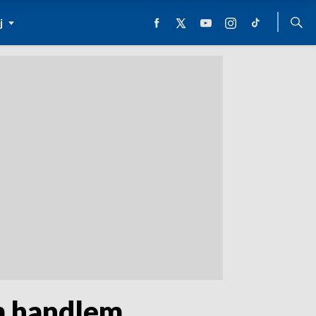
j
m handlem