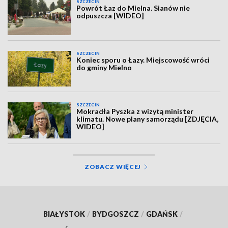
SZCZECIN
Powrót Łaz do Mielna. Sianów nie
odpuszcza [WIDEO]
SZCZECIN
Koniec sporu o Łazy. Miejscowość wróci
do gminy Mielno
SZCZECIN
Mokradła Pyszka z wizytą minister
klimatu. Nowe plany samorządu [ZDJĘCIA,
WIDEO]
ZOBACZ WIĘCEJ
BIAŁYSTOK
/
BYDGOSZCZ
/
GDAŃSK
/