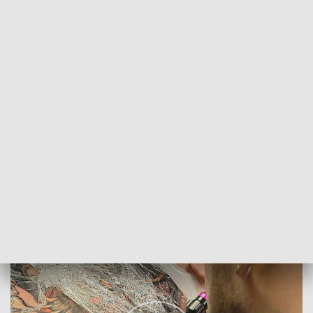
POWRÓT DO
SZCZECIN
TVP REGIONY
Święto tatuażu
2018-03-05
Karol Figurski / kb