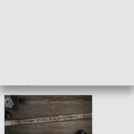
Z indeksem w ręku
Droga po suk
HISTORIA