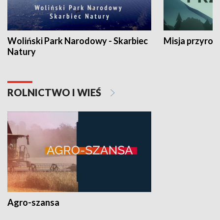
Woliński Park Narodowy - Skarbiec
Misja przyrod
Natury
ROLNICTWO I WIEŚ
Agro-szansa