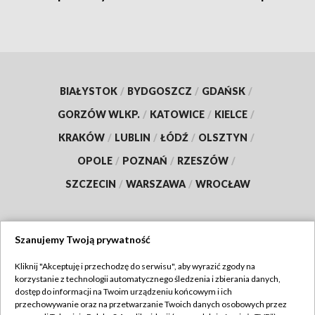
BIAŁYSTOK
/
BYDGOSZCZ
/
GDAŃSK
/
GORZÓW WLKP.
/
KATOWICE
/
KIELCE
/
KRAKÓW
/
LUBLIN
/
ŁÓDŹ
/
OLSZTYN
/
OPOLE
/
POZNAŃ
/
RZESZÓW
/
SZCZECIN
/
WARSZAWA
/
WROCŁAW
Szanujemy Twoją prywatność
Dołącz do nas:
Kliknij "Akceptuję i przechodzę do serwisu", aby wyrazić zgody na
korzystanie z technologii automatycznego śledzenia i zbierania danych,
TVP
dostęp do informacji na Twoim urządzeniu końcowym i ich
Abonament TVP
przechowywanie oraz na przetwarzanie Twoich danych osobowych przez
Regulamin TVP