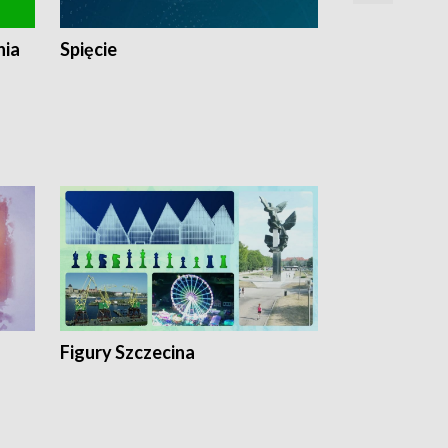
nia
Spięcie
Niedziałkow
Figury Szczecina