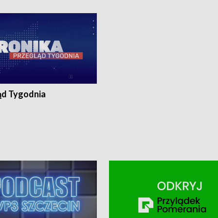
ronika@tvp.pl.
e-mail: kronika@tvp.pl.
ąd Tygodnia