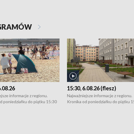
OGRAMÓW
6.08.26
15:30, 6.08.26 (flesz)
jsze informacje z regionu.
Najważniejsze informacje z regionu.
d poniedziałku do piątku 15:30
Kronika od poniedziałku do piątku 1
16:30 (+ rozmowa), 18:30, 21:30.
(flesz), 16:30 (+ rozmowa), 18:30, 21
y i święta 15:30 i 16:30
W weekendy i święta 15:30 i 16:30
8:30 i 21:30. Dziennikarze czekają
(flesz), 18:30 i 21:30. Dziennikarze c
a zgłoszenia: Szczecin - tel. 91-
na Państwa zgłoszenia: Szczecin - te
0, Koszalin - tel. 94-34-50-054,
4 8-10-400, Koszalin - tel. 94-34-50