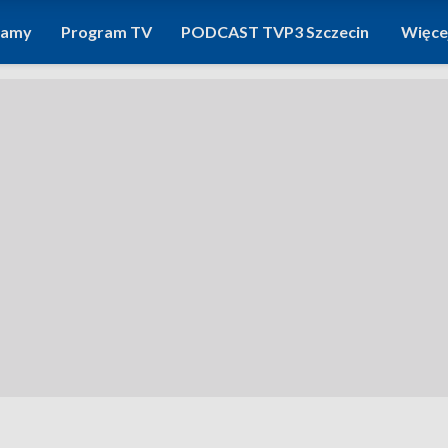
ramy
Program TV
PODCAST TVP3 Szczecin
Więce