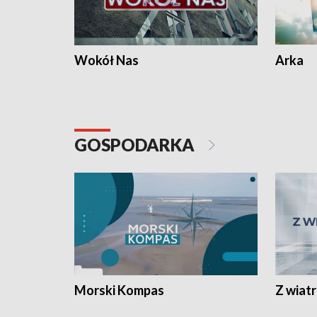
Wokół Nas
Arka
GOSPODARKA
Morski Kompas
Z wiat