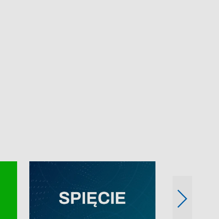
e-mail: kronika@tvp.pl.
e-mail: kronika@t