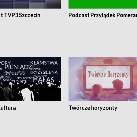
t TVP3 Szczecin
Podcast Przylądek Pomera
Kultura
Twórcze horyzonty