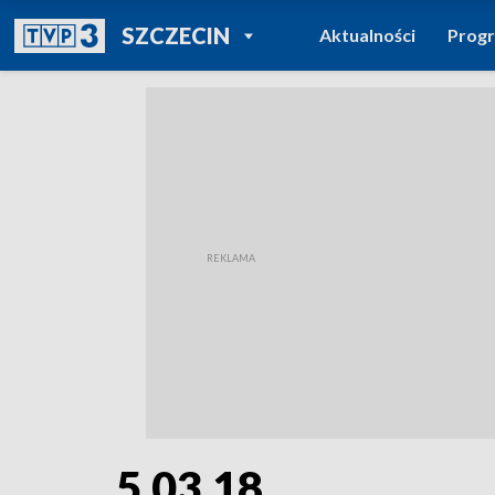
POWRÓT DO
SZCZECIN
Aktualności
Prog
TVP REGIONY
5.03.18