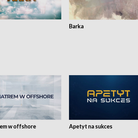
Barka
rem w offshore
Apetyt na sukces