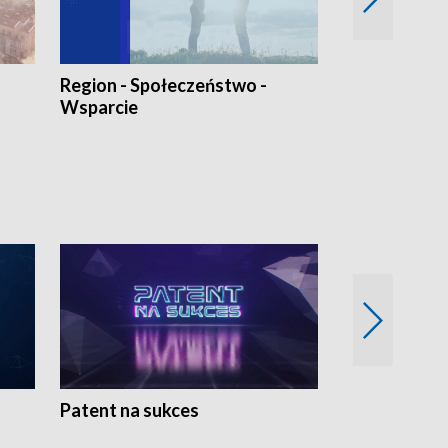
Region - Społeczeństwo -
Bez Barier
Wsparcie
Patent na sukces
Rolnictwo w 