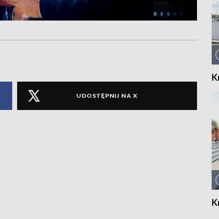
K
UDOSTĘPNIJ NA X
K