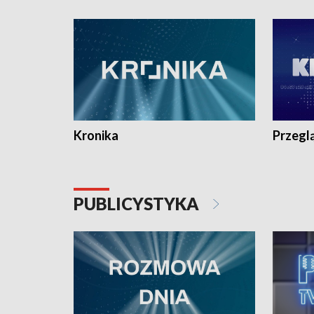
e-mail: kronika@tvp.pl.
e-mail: k
Kronika
Przegl
PUBLICYSTYKA