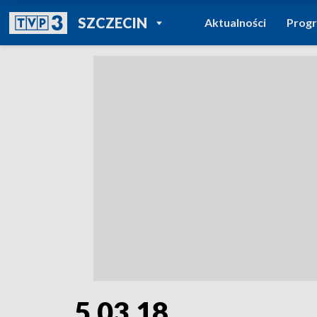
POWRÓT DO
SZCZECIN
Aktualności
Prog
TVP REGIONY
5.03.18