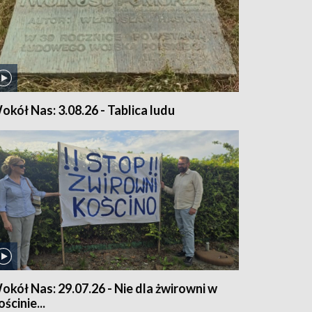
okół Nas: 3.08.26 - Tablica ludu
okół Nas: 29.07.26 - Nie dla żwirowni w
ścinie...