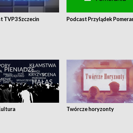
t TVP3 Szczecin
Podcast Przylądek Pomera
Kultura
Twórcze horyzonty