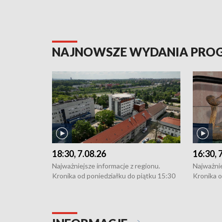
NAJNOWSZE WYDANIA PR
18:30, 7.08.26
16:30, 
Najważniejsze informacje z regionu.
Najważnie
Kronika od poniedziałku do piątku 15:30
Kronika o
(flesz), 16:30 (+ rozmowa), 18:30, 21:30.
(flesz), 
W weekendy i święta 15:30 i 16:30
W weekend
(flesz), 18:30 i 21:30. Dziennikarze czekają
(flesz), 1
na Państwa zgłoszenia: Szczecin - tel. 91-
na Państw