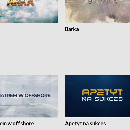
Barka
rem w offshore
Apetyt na sukces