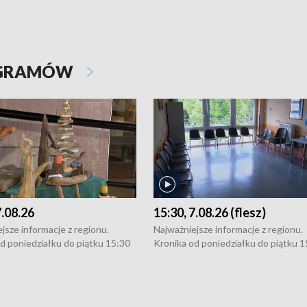
OGRAMÓW
7.08.26
15:30, 7.08.26 (flesz)
jsze informacje z regionu.
Najważniejsze informacje z regionu.
d poniedziałku do piątku 15:30
Kronika od poniedziałku do piątku 1
16:30 (+ rozmowa), 18:30, 21:30.
(flesz), 16:30 (+ rozmowa), 18:30, 21
y i święta 15:30 i 16:30
W weekendy i święta 15:30 i 16:30
8:30 i 21:30. Dziennikarze czekają
(flesz), 18:30 i 21:30. Dziennikarze c
a zgłoszenia: Szczecin - tel. 91-
na Państwa zgłoszenia: Szczecin - te