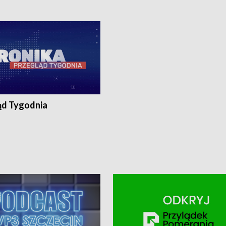
0, Koszalin - tel. 94-34-50-054,
4 8-10-400, Koszalin - tel. 94-34-50
ronika@tvp.pl.
e-mail: kronika@tvp.pl.
ąd Tygodnia