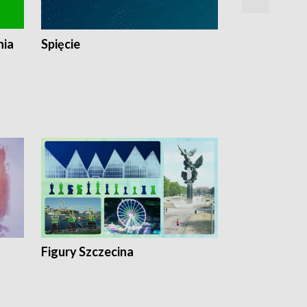
nia
Spięcie
Niedziałkow
Figury Szczecina