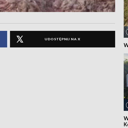
UDOSTĘPNIJ NA X
W
W
Ko