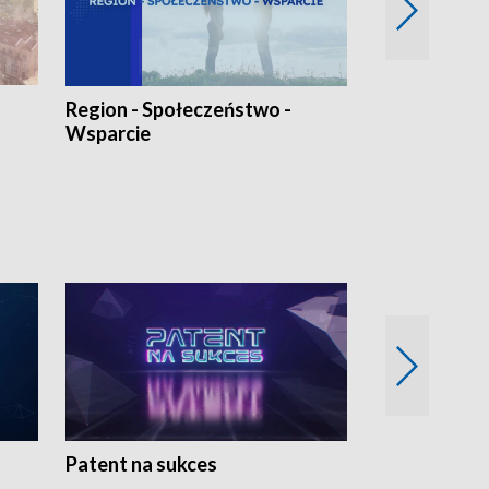
Region - Społeczeństwo -
Bez Barier
Wsparcie
Patent na sukces
Rolnictwo w 