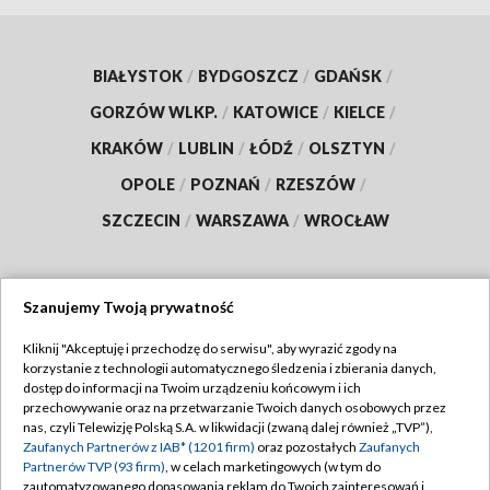
BIAŁYSTOK
/
BYDGOSZCZ
/
GDAŃSK
/
GORZÓW WLKP.
/
KATOWICE
/
KIELCE
/
KRAKÓW
/
LUBLIN
/
ŁÓDŹ
/
OLSZTYN
/
OPOLE
/
POZNAŃ
/
RZESZÓW
/
SZCZECIN
/
WARSZAWA
/
WROCŁAW
Szanujemy Twoją prywatność
Dołącz do nas:
Kliknij "Akceptuję i przechodzę do serwisu", aby wyrazić zgody na
korzystanie z technologii automatycznego śledzenia i zbierania danych,
TVP
dostęp do informacji na Twoim urządzeniu końcowym i ich
Abonament TVP
przechowywanie oraz na przetwarzanie Twoich danych osobowych przez
Regulamin TVP
nas, czyli Telewizję Polską S.A. w likwidacji (zwaną dalej również „TVP”),
Emisja w TVP
Polityka prywatności
Zaufanych Partnerów z IAB* (1201 firm)
oraz pozostałych
Zaufanych
Partnerów TVP (93 firm)
, w celach marketingowych (w tym do
Centrum informacji TVP
Moje zgody
zautomatyzowanego dopasowania reklam do Twoich zainteresowań i