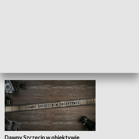
Z indeksem w ręku
Droga po suk
HISTORIA
Dawny Szczecin w obiektywie