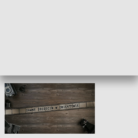
Z indeksem w ręku
Droga po suk
HISTORIA