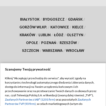
BIAŁYSTOK
/
BYDGOSZCZ
/
GDAŃSK
/
GORZÓW WLKP.
/
KATOWICE
/
KIELCE
/
KRAKÓW
/
LUBLIN
/
ŁÓDŹ
/
OLSZTYN
/
OPOLE
/
POZNAŃ
/
RZESZÓW
/
SZCZECIN
/
WARSZAWA
/
WROCŁAW
Szanujemy Twoją prywatność
Dołącz do nas:
Kliknij "Akceptuję i przechodzę do serwisu", aby wyrazić zgody na
korzystanie z technologii automatycznego śledzenia i zbierania danych,
TVP
dostęp do informacji na Twoim urządzeniu końcowym i ich
Abonament TVP
przechowywanie oraz na przetwarzanie Twoich danych osobowych przez
Regulamin TVP
nas, czyli Telewizję Polską S.A. w likwidacji (zwaną dalej również „TVP”),
Emisja w TVP
Polityka prywatności
Zaufanych Partnerów z IAB* (1201 firm)
oraz pozostałych
Zaufanych
Partnerów TVP (93 firm)
, w celach marketingowych (w tym do