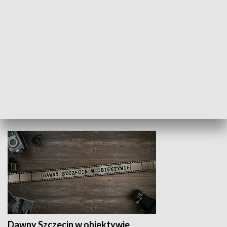
Z indeksem w ręku
Droga po suk
HISTORIA
Dawny Szczecin w obiektywie