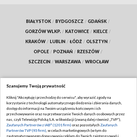
BIAŁYSTOK
/
BYDGOSZCZ
/
GDAŃSK
/
GORZÓW WLKP.
/
KATOWICE
/
KIELCE
/
KRAKÓW
/
LUBLIN
/
ŁÓDŹ
/
OLSZTYN
/
OPOLE
/
POZNAŃ
/
RZESZÓW
/
SZCZECIN
/
WARSZAWA
/
WROCŁAW
Szanujemy Twoją prywatność
Dołącz do nas:
Kliknij "Akceptuję i przechodzę do serwisu", aby wyrazić zgody na
korzystanie z technologii automatycznego śledzenia i zbierania danych,
TVP
dostęp do informacji na Twoim urządzeniu końcowym i ich
Abonament TVP
przechowywanie oraz na przetwarzanie Twoich danych osobowych przez
Regulamin TVP
nas, czyli Telewizję Polską S.A. w likwidacji (zwaną dalej również „TVP”),
Emisja w TVP
Polityka prywatności
Zaufanych Partnerów z IAB* (1201 firm)
oraz pozostałych
Zaufanych
Partnerów TVP (93 firm)
, w celach marketingowych (w tym do
Centrum informacji TVP
Moje zgody
zautomatyzowanego dopasowania reklam do Twoich zainteresowań i