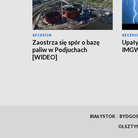
SZCZECIN
SZCZEC
Zaostrza się spór o bazę
Upały
paliw w Podjuchach
IMGW
[WIDEO]
BIAŁYSTOK
/
BYDGO
OLSZTY