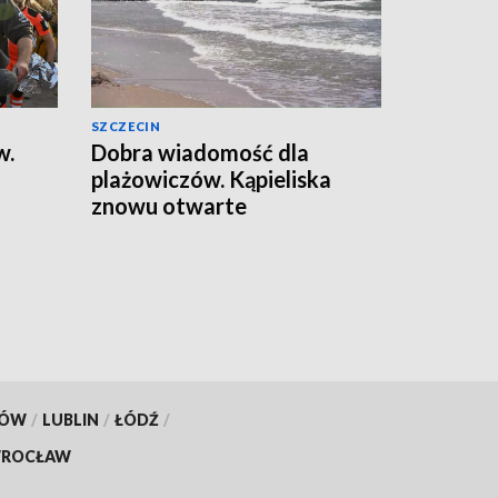
SZCZECIN
w.
Dobra wiadomość dla
plażowiczów. Kąpieliska
znowu otwarte
KÓW
/
LUBLIN
/
ŁÓDŹ
/
ROCŁAW