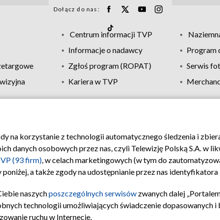
Dołącz do nas:
Centrum informacji TVP
Naziemna
Informacje o nadawcy
Program d
zetargowe
Zgłoś program (ROPAT)
Serwis fo
wizyjna
Kariera w TVP
Merchandi
Polityka prywatności
Moje zgody
Pomoc
Biuro re
ody na korzystanie z technologii automatycznego śledzenia i zbie
 danych osobowych przez nas, czyli Telewizję Polską S.A. w likw
VP (93 firm)
, w celach marketingowych (w tym do zautomatyzow
 poniżej, a także zgody na udostępnianie przez nas identyfikator
Ciebie naszych
poszczególnych serwisów
zwanych dalej „Portalem
obnych technologii umożliwiających świadczenie dopasowanych i be
zowanie ruchu w Internecie.