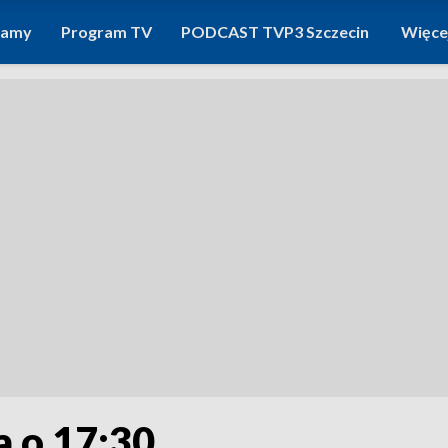
ramy
Program TV
PODCAST TVP3 Szczecin
Więce
a o 17:30