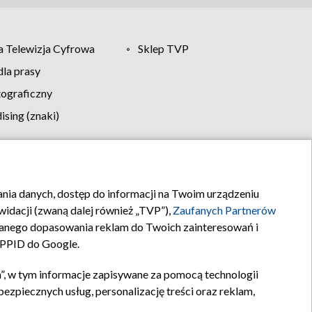
 Telewizja Cyfrowa
Sklep TVP
la prasy
tograficzny
sing (znaki)
klamy
Kontakt
rania danych, dostęp do informacji na Twoim urządzeniu
idacji (zwaną dalej również „TVP”),
Zaufanych Partnerów
anego dopasowania reklam do Twoich zainteresowań i
a PPID do Google.
”, w tym informacje zapisywane za pomocą technologii
zpiecznych usług, personalizację treści oraz reklam,