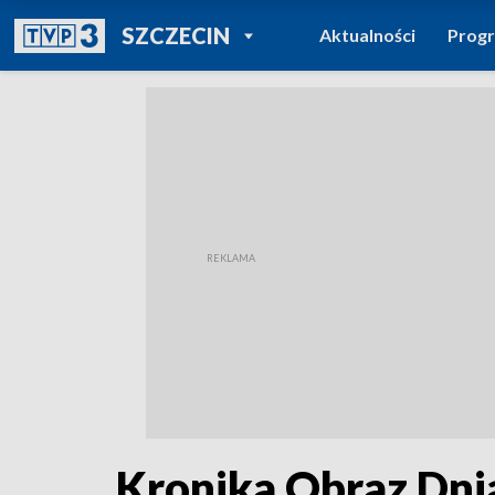
POWRÓT DO
SZCZECIN
Aktualności
Prog
TVP REGIONY
Kronika Obraz Dni