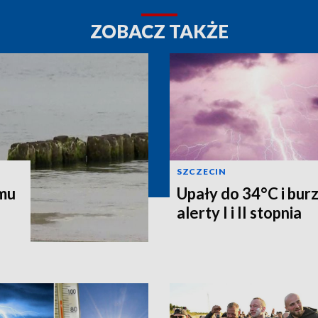
ZOBACZ TAKŻE
SZCZECIN
emu
Upały do 34°C i bur
alerty I i II stopnia