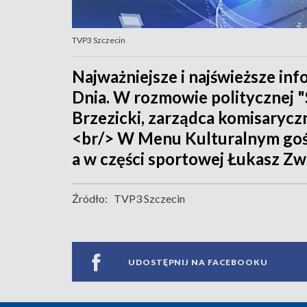
TVP3 Szczecin
Najważniejsze i najświeższe in
Dnia. W rozmowie politycznej "
Brzezicki, zarządca komisaryczn
<br/> W Menu Kulturalnym gośc
a w części sportowej Łukasz Zwo
Źródło:
TVP3 Szczecin
UDOSTĘPNIJ NA FACEBOOKU