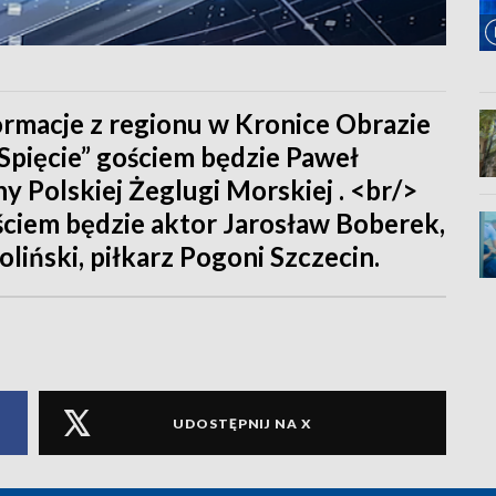
formacje z regionu w Kronice Obrazie
Spięcie” gościem będzie Paweł
y Polskiej Żeglugi Morskiej . <br/>
iem będzie aktor Jarosław Boberek,
liński, piłkarz Pogoni Szczecin.
UDOSTĘPNIJ NA X