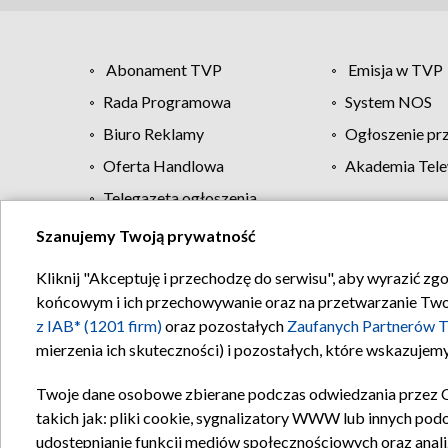
Abonament TVP
Emisja w TVP
Rada Programowa
System NOS
Biuro Reklamy
Ogłoszenie pr
Oferta Handlowa
Akademia Tele
Telegazeta ogłoszenia
Szanujemy Twoją prywatność
Regulamin TVP
Kliknij "Akceptuję i przechodzę do serwisu", aby wyrazić zg
końcowym i ich przechowywanie oraz na przetwarzanie Twoich
z IAB* (1201 firm)
oraz pozostałych
Zaufanych Partnerów T
mierzenia ich skuteczności) i pozostałych, które wskazujemy
Twoje dane osobowe zbierane podczas odwiedzania przez 
takich jak: pliki cookie, sygnalizatory WWW lub innych pod
udostępnianie funkcji mediów społecznościowych oraz anali