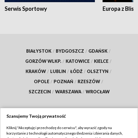
Serwis Sportowy
Europa z Blisk
BIAŁYSTOK
/
BYDGOSZCZ
/
GDAŃSK
/
GORZÓW WLKP.
/
KATOWICE
/
KIELCE
/
KRAKÓW
/
LUBLIN
/
ŁÓDŹ
/
OLSZTYN
/
OPOLE
/
POZNAŃ
/
RZESZÓW
/
SZCZECIN
/
WARSZAWA
/
WROCŁAW
Szanujemy Twoją prywatność
Dołącz do nas:
Kliknij "Akceptuję i przechodzę do serwisu", aby wyrazić zgody na
korzystanie z technologii automatycznego śledzenia i zbierania danych,
TVP