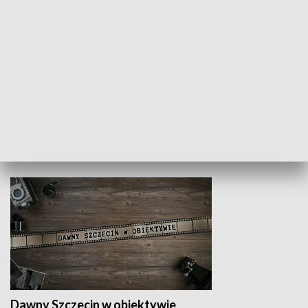
Z indeksem w ręku
Droga po suk
HISTORIA
Dawny Szczecin w obiektywie