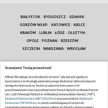
BIAŁYSTOK
/
BYDGOSZCZ
/
GDAŃSK
/
GORZÓW WLKP.
/
KATOWICE
/
KIELCE
/
KRAKÓW
/
LUBLIN
/
ŁÓDŹ
/
OLSZTYN
/
OPOLE
/
POZNAŃ
/
RZESZÓW
/
SZCZECIN
/
WARSZAWA
/
WROCŁAW
Szanujemy Twoją prywatność
Dołącz do nas:
Kliknij "Akceptuję i przechodzę do serwisu", aby wyrazić zgody na
korzystanie z technologii automatycznego śledzenia i zbierania danych,
TVP
dostęp do informacji na Twoim urządzeniu końcowym i ich
Abonament TVP
przechowywanie oraz na przetwarzanie Twoich danych osobowych przez
Regulamin TVP
nas, czyli Telewizję Polską S.A. w likwidacji (zwaną dalej również „TVP”),
Emisja w TVP
Polityka prywatności
Zaufanych Partnerów z IAB* (1201 firm)
oraz pozostałych
Zaufanych
Partnerów TVP (93 firm)
, w celach marketingowych (w tym do
Centrum informacji TVP
Moje zgody
zautomatyzowanego dopasowania reklam do Twoich zainteresowań i