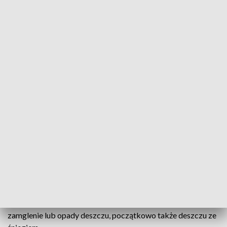
PO POŁUDNIU
Zachmurzenie duże z większymi przejaśnieniami. Miejscami
przelotne opady deszczu. Temperatura maksymalna od 4°C
do 6°C.
BAŁTYK POŁUDNIOWY
Silny wiatr. Wiatr południowy do południowo-zachodniego 5
do 6 w porywach 7 w skali B. Stan morza 3 do 4. Temperatura
powietrza 2°C. Widzialność dobra do umiarkowanej.
Zamglenie. Miejscami opady deszczu, miejscami deszcz ze
śmiegiem.
ZATOKA POMORSKA
Silny wiatr. Wiatr południowo-zachodni 4 do 6 miejscami
porywy 7 w skali B. Stan Zatoki 3. Temperatura powietrza
2°C. Widzialność dobra do umiarkowanej. Miejscami
zamglenie lub opady deszczu, początkowo także deszczu ze