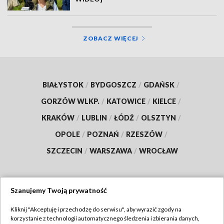
ZOBACZ WIĘCEJ
BIAŁYSTOK
/
BYDGOSZCZ
/
GDAŃSK
/
GORZÓW WLKP.
/
KATOWICE
/
KIELCE
/
KRAKÓW
/
LUBLIN
/
ŁÓDŹ
/
OLSZTYN
/
OPOLE
/
POZNAŃ
/
RZESZÓW
/
SZCZECIN
/
WARSZAWA
/
WROCŁAW
Szanujemy Twoją prywatność
Dołącz do nas:
Kliknij "Akceptuję i przechodzę do serwisu", aby wyrazić zgody na
korzystanie z technologii automatycznego śledzenia i zbierania danych,
TVP