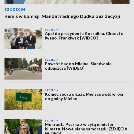
SZCZECIN
Remis w komisji. Mandat radnego Dudka bez decyzji
SZCZECIN
Apel do prezydenta Koszalina. Chodzi o
Iwano-Frankiwsk [WIDEO]
SZCZECIN
Powrót Łaz do Mielna. Sianów nie
odpuszcza [WIDEO]
SZCZECIN
Koniec sporu o Łazy. Miejscowość wróci
do gminy Mielno
SZCZECIN
Mokradła Pyszka z wizytą minister
klimatu. Nowe plany samorządu [ZDJĘCIA,
WIDEO]