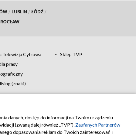
KÓW
/
LUBLIN
/
ŁÓDŹ
/
ROCŁAW
 Telewizja Cyfrowa
Sklep TVP
la prasy
tograficzny
sing (znaki)
klamy
Kontakt
rania danych, dostęp do informacji na Twoim urządzeniu
idacji (zwaną dalej również „TVP”),
Zaufanych Partnerów
anego dopasowania reklam do Twoich zainteresowań i