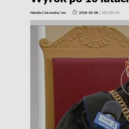
Natalia Cistowska / ms
2018-03-08
|
SZCZECIN