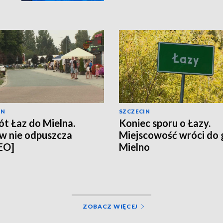
IN
SZCZECIN
t Łaz do Mielna.
Koniec sporu o Łazy.
w nie odpuszcza
Miejscowość wróci do
EO]
Mielno
ZOBACZ WIĘCEJ