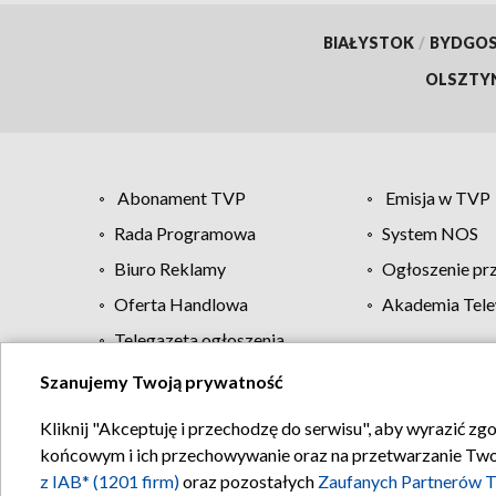
BIAŁYSTOK
/
BYDGO
OLSZTY
Abonament TVP
Emisja w TVP
Rada Programowa
System NOS
Biuro Reklamy
Ogłoszenie pr
Oferta Handlowa
Akademia Tele
Telegazeta ogłoszenia
Szanujemy Twoją prywatność
Regulamin TVP
Kliknij "Akceptuję i przechodzę do serwisu", aby wyrazić zg
końcowym i ich przechowywanie oraz na przetwarzanie Twoich
z IAB* (1201 firm)
oraz pozostałych
Zaufanych Partnerów T