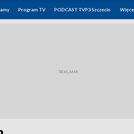
ramy
Program TV
PODCAST TVP3 Szczecin
Więce
h