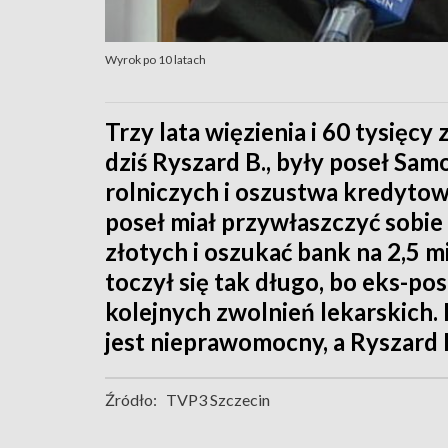
Wyrok po 10 latach
Trzy lata więzienia i 60 tysięcy
dziś Ryszard B., były poseł Sa
rolniczych i oszustwa kredytowe
poseł miał przywłaszczyć sobie
złotych i oszukać bank na 2,5 m
toczył się tak długo, bo eks-pos
kolejnych zwolnień lekarskich
jest nieprawomocny, a Ryszard B
Źródło:
TVP3 Szczecin