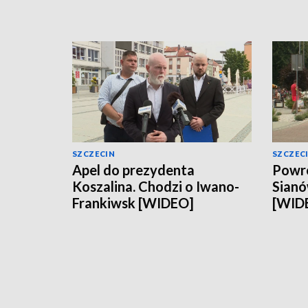
SZCZECIN
SZCZEC
Apel do prezydenta
Powró
Koszalina. Chodzi o Iwano-
Sianó
Frankiwsk [WIDEO]
[WID