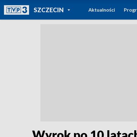
POWRÓT DO
SZCZECIN
Aktualności
Prog
TVP REGIONY
Wyrok po 10 latac