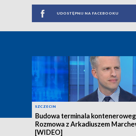
UDOSTĘPNIJ NA FACEBOOKU
SZCZECIN
Budowa terminala konteneroweg
Rozmowa z Arkadiuszem March
[WIDEO]