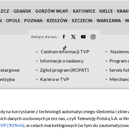
SZCZ
/
GDAŃSK
/
GORZÓW WLKP.
/
KATOWICE
/
KIELCE
/
KRA
N
/
OPOLE
/
POZNAŃ
/
RZESZÓW
/
SZCZECIN
/
WARSZAWA
/
W
Dołącz do nas:
Centrum informacji TVP
Naziemna
Informacje o nadawcy
Program d
zetargowe
Zgłoś program (ROPAT)
Serwis fo
wizyjna
Kariera w TVP
Merchandi
Polityka prywatności
Moje zgody
Pomoc
Biuro re
ody na korzystanie z technologii automatycznego śledzenia i zbie
 danych osobowych przez nas, czyli Telewizję Polską S.A. w likw
VP (93 firm)
, w celach marketingowych (w tym do zautomatyzow