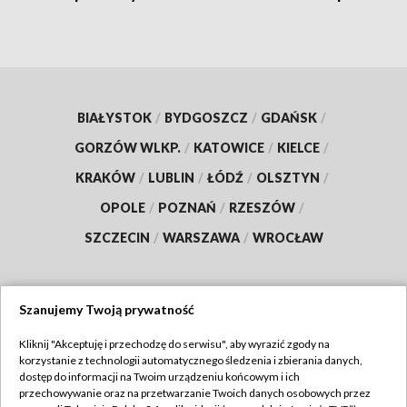
BIAŁYSTOK
/
BYDGOSZCZ
/
GDAŃSK
/
GORZÓW WLKP.
/
KATOWICE
/
KIELCE
/
KRAKÓW
/
LUBLIN
/
ŁÓDŹ
/
OLSZTYN
/
OPOLE
/
POZNAŃ
/
RZESZÓW
/
SZCZECIN
/
WARSZAWA
/
WROCŁAW
Szanujemy Twoją prywatność
Dołącz do nas:
Kliknij "Akceptuję i przechodzę do serwisu", aby wyrazić zgody na
korzystanie z technologii automatycznego śledzenia i zbierania danych,
TVP
dostęp do informacji na Twoim urządzeniu końcowym i ich
Abonament TVP
przechowywanie oraz na przetwarzanie Twoich danych osobowych przez
Regulamin TVP