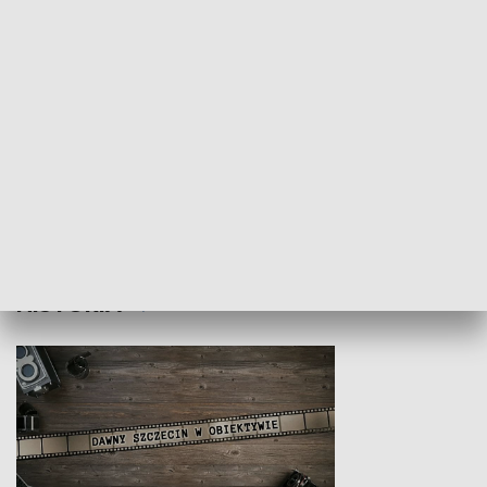
Z indeksem w ręku
Droga po suk
HISTORIA