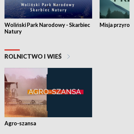
Woliński Park Narodowy - Skarbiec
Misja przyrod
Natury
ROLNICTWO I WIEŚ
Agro-szansa