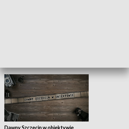
Z indeksem w ręku
Droga po suk
HISTORIA
Dawny Szczecin w obiektywie