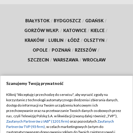
BIAŁYSTOK
/
BYDGOSZCZ
/
GDAŃSK
/
GORZÓW WLKP.
/
KATOWICE
/
KIELCE
/
KRAKÓW
/
LUBLIN
/
ŁÓDŹ
/
OLSZTYN
/
OPOLE
/
POZNAŃ
/
RZESZÓW
/
SZCZECIN
/
WARSZAWA
/
WROCŁAW
Szanujemy Twoją prywatność
Dołącz do nas:
Kliknij "Akceptuję i przechodzę do serwisu", aby wyrazić zgody na
korzystanie z technologii automatycznego śledzenia i zbierania danych,
TVP
dostęp do informacji na Twoim urządzeniu końcowym i ich
Abonament TVP
przechowywanie oraz na przetwarzanie Twoich danych osobowych przez
Regulamin TVP
nas, czyli Telewizję Polską S.A. w likwidacji (zwaną dalej również „TVP”),
Emisja w TVP
Polityka prywatności
Zaufanych Partnerów z IAB* (1201 firm)
oraz pozostałych
Zaufanych
Partnerów TVP (93 firm)
, w celach marketingowych (w tym do
Centrum informacji TVP
Moje zgody
zautomatyzowanego dopasowania reklam do Twoich zainteresowań i