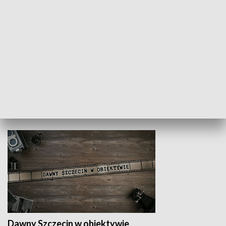
Z indeksem w ręku
Droga po suk
HISTORIA
Dawny Szczecin w obiektywie