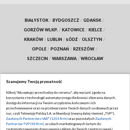
BIAŁYSTOK
/
BYDGOSZCZ
/
GDAŃSK
/
GORZÓW WLKP.
/
KATOWICE
/
KIELCE
/
KRAKÓW
/
LUBLIN
/
ŁÓDŹ
/
OLSZTYN
/
OPOLE
/
POZNAŃ
/
RZESZÓW
/
SZCZECIN
/
WARSZAWA
/
WROCŁAW
Szanujemy Twoją prywatność
Dołącz do nas:
Kliknij "Akceptuję i przechodzę do serwisu", aby wyrazić zgody na
korzystanie z technologii automatycznego śledzenia i zbierania danych,
TVP
dostęp do informacji na Twoim urządzeniu końcowym i ich
Abonament TVP
przechowywanie oraz na przetwarzanie Twoich danych osobowych przez
Regulamin TVP
nas, czyli Telewizję Polską S.A. w likwidacji (zwaną dalej również „TVP”),
Emisja w TVP
Polityka prywatności
Zaufanych Partnerów z IAB* (1201 firm)
oraz pozostałych
Zaufanych
Partnerów TVP (93 firm)
, w celach marketingowych (w tym do
Centrum informacji TVP
Moje zgody
zautomatyzowanego dopasowania reklam do Twoich zainteresowań i