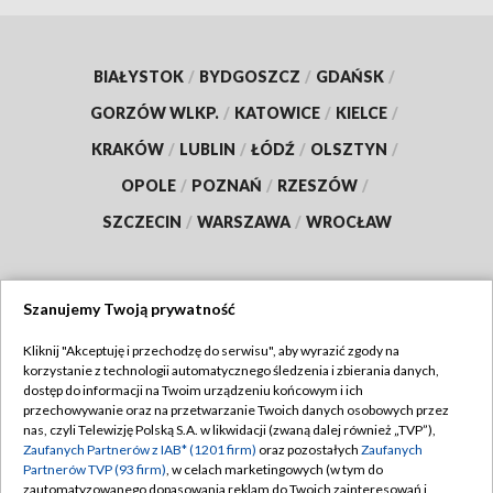
BIAŁYSTOK
/
BYDGOSZCZ
/
GDAŃSK
/
GORZÓW WLKP.
/
KATOWICE
/
KIELCE
/
KRAKÓW
/
LUBLIN
/
ŁÓDŹ
/
OLSZTYN
/
OPOLE
/
POZNAŃ
/
RZESZÓW
/
SZCZECIN
/
WARSZAWA
/
WROCŁAW
Szanujemy Twoją prywatność
Dołącz do nas:
Kliknij "Akceptuję i przechodzę do serwisu", aby wyrazić zgody na
korzystanie z technologii automatycznego śledzenia i zbierania danych,
TVP
dostęp do informacji na Twoim urządzeniu końcowym i ich
Abonament TVP
przechowywanie oraz na przetwarzanie Twoich danych osobowych przez
Regulamin TVP
nas, czyli Telewizję Polską S.A. w likwidacji (zwaną dalej również „TVP”),
Emisja w TVP
Polityka prywatności
Zaufanych Partnerów z IAB* (1201 firm)
oraz pozostałych
Zaufanych
Partnerów TVP (93 firm)
, w celach marketingowych (w tym do
Centrum informacji TVP
Moje zgody
zautomatyzowanego dopasowania reklam do Twoich zainteresowań i