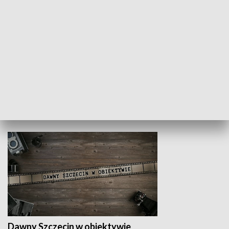
Z indeksem w ręku
Droga po suk
HISTORIA
Dawny Szczecin w obiektywie