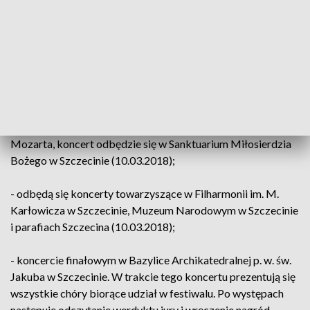
W tym roku odbędzie się V edycja festiwalu. Impreza trwa
dwa dni, podczas których:
- odbędą się przesłuchaniach konkursowych w parafii
Sanktuarium Miłosierdzia Bożego w Szczecinie (10.03.2018);
- zostanie wykonany koncert Requiem d-moll KV 626 W. A.
Mozarta, koncert odbędzie się w Sanktuarium Miłosierdzia
Bożego w Szczecinie (10.03.2018);
- odbędą się koncerty towarzyszące w Filharmonii im. M.
Karłowicza w Szczecinie, Muzeum Narodowym w Szczecinie
i parafiach Szczecina (10.03.2018);
- koncercie finałowym w Bazylice Archikatedralnej p. w. św.
Jakuba w Szczecinie. W trakcie tego koncertu prezentują się
wszystkie chóry biorące udział w festiwalu. Po występach
następuje odczytanie werdyktu jury i wręczenie nagród