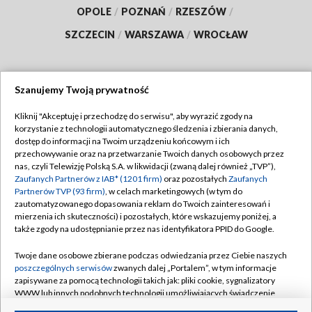
OPOLE
/
POZNAŃ
/
RZESZÓW
/
SZCZECIN
/
WARSZAWA
/
WROCŁAW
Szanujemy Twoją prywatność
Dołącz do nas:
Kliknij "Akceptuję i przechodzę do serwisu", aby wyrazić zgody na
korzystanie z technologii automatycznego śledzenia i zbierania danych,
TVP
dostęp do informacji na Twoim urządzeniu końcowym i ich
Abonament TVP
przechowywanie oraz na przetwarzanie Twoich danych osobowych przez
Regulamin TVP
nas, czyli Telewizję Polską S.A. w likwidacji (zwaną dalej również „TVP”),
Emisja w TVP
Polityka prywatności
Zaufanych Partnerów z IAB* (1201 firm)
oraz pozostałych
Zaufanych
Partnerów TVP (93 firm)
, w celach marketingowych (w tym do
Centrum informacji TVP
Moje zgody
zautomatyzowanego dopasowania reklam do Twoich zainteresowań i
mierzenia ich skuteczności) i pozostałych, które wskazujemy poniżej, a
Naziemna Telewizja Cyfrowa
Pomoc
także zgody na udostępnianie przez nas identyfikatora PPID do Google.
Sklep TVP
Biuro reklamy
Twoje dane osobowe zbierane podczas odwiedzania przez Ciebie naszych
Rada Programowa
Kontakt
poszczególnych serwisów
zwanych dalej „Portalem”, w tym informacje
zapisywane za pomocą technologii takich jak: pliki cookie, sygnalizatory
System NOS
WWW lub innych podobnych technologii umożliwiających świadczenie
dopasowanych i bezpiecznych usług, personalizację treści oraz reklam,
Informacje o nadawcy