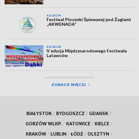
SZCZECIN
Festiwal Piosenki Śpiewanej pod Żaglami
„AKWENADA”
SZCZECIN
V edycja Międzynarodowego Festiwalu
Latawców
ZOBACZ WIĘCEJ
BIAŁYSTOK
/
BYDGOSZCZ
/
GDAŃSK
/
GORZÓW WLKP.
/
KATOWICE
/
KIELCE
/
KRAKÓW
/
LUBLIN
/
ŁÓDŹ
/
OLSZTYN
/