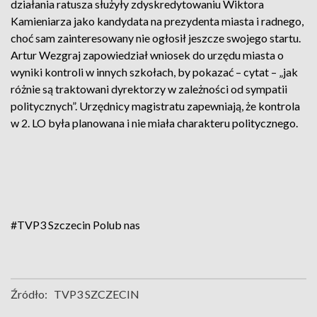
działania ratusza służyły zdyskredytowaniu Wiktora
Kamieniarza jako kandydata na prezydenta miasta i radnego,
choć sam zainteresowany nie ogłosił jeszcze swojego startu.
Artur Wezgraj zapowiedział wniosek do urzędu miasta o
wyniki kontroli w innych szkołach, by pokazać – cytat – „jak
różnie są traktowani dyrektorzy w zależności od sympatii
politycznych”. Urzędnicy magistratu zapewniają, że kontrola
w 2. LO była planowana i nie miała charakteru politycznego.
#TVP3 Szczecin
Polub nas
Źródło:
TVP3 SZCZECIN