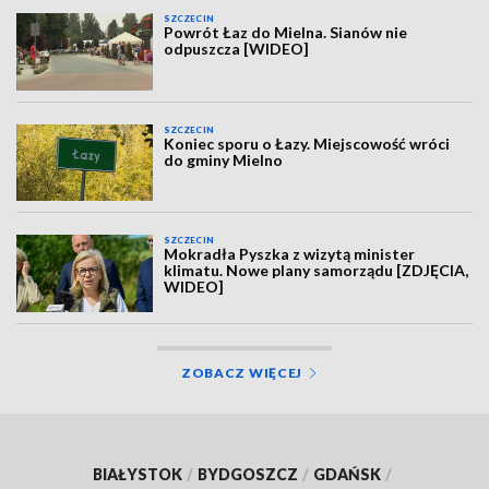
SZCZECIN
Powrót Łaz do Mielna. Sianów nie
odpuszcza [WIDEO]
SZCZECIN
Koniec sporu o Łazy. Miejscowość wróci
do gminy Mielno
SZCZECIN
Mokradła Pyszka z wizytą minister
klimatu. Nowe plany samorządu [ZDJĘCIA,
WIDEO]
ZOBACZ WIĘCEJ
BIAŁYSTOK
/
BYDGOSZCZ
/
GDAŃSK
/