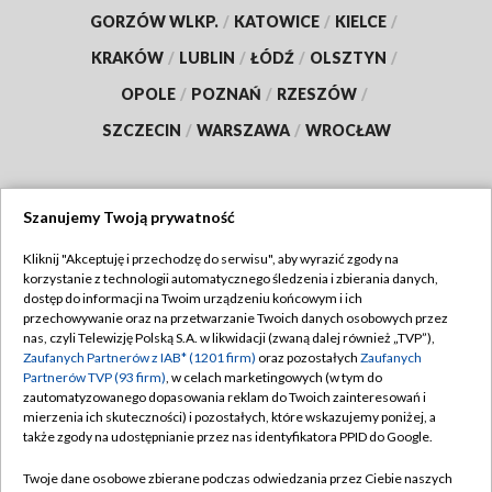
GORZÓW WLKP.
/
KATOWICE
/
KIELCE
/
KRAKÓW
/
LUBLIN
/
ŁÓDŹ
/
OLSZTYN
/
OPOLE
/
POZNAŃ
/
RZESZÓW
/
SZCZECIN
/
WARSZAWA
/
WROCŁAW
Szanujemy Twoją prywatność
Dołącz do nas:
Kliknij "Akceptuję i przechodzę do serwisu", aby wyrazić zgody na
korzystanie z technologii automatycznego śledzenia i zbierania danych,
TVP
dostęp do informacji na Twoim urządzeniu końcowym i ich
Abonament TVP
przechowywanie oraz na przetwarzanie Twoich danych osobowych przez
Regulamin TVP
nas, czyli Telewizję Polską S.A. w likwidacji (zwaną dalej również „TVP”),
Emisja w TVP
Polityka prywatności
Zaufanych Partnerów z IAB* (1201 firm)
oraz pozostałych
Zaufanych
Partnerów TVP (93 firm)
, w celach marketingowych (w tym do
Centrum informacji TVP
Moje zgody
zautomatyzowanego dopasowania reklam do Twoich zainteresowań i
mierzenia ich skuteczności) i pozostałych, które wskazujemy poniżej, a
Naziemna Telewizja Cyfrowa
Pomoc
także zgody na udostępnianie przez nas identyfikatora PPID do Google.
Sklep TVP
Biuro reklamy
Twoje dane osobowe zbierane podczas odwiedzania przez Ciebie naszych