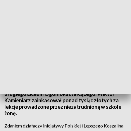
fot. TVP3 SZCZECIN
„To bezpardonowa gangsterka polityczna” – tak
działacze Lepszego Koszalina oraz Inicjatywy
Polskiej komentują zawiadomienie do prokuratury
złożone przez magistrat w sprawie dyrektora
drugiego Liceum Ogólnokształcącego. Wiktor
Kamieniarz zainkasował ponad tysiąc złotych za
lekcje prowadzone przez niezatrudnioną w szkole
żonę.
Zdaniem działaczy Inicjatywy Polskiej i Lepszego Koszalina