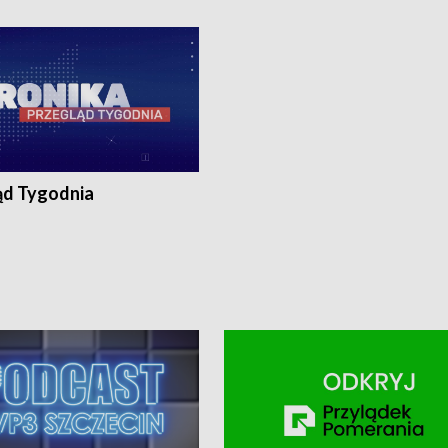
ronika@tvp.pl.
e-mail: kronika@tvp.pl.
ąd Tygodnia