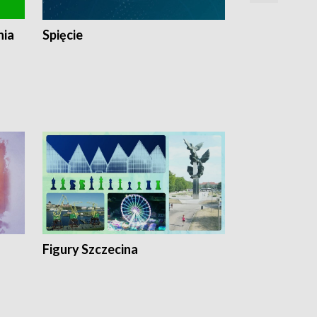
nia
Spięcie
Niedziałkow
Figury Szczecina