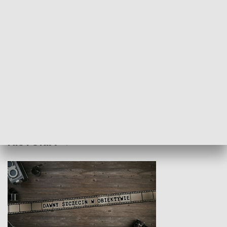
Z indeksem w ręku
Droga po suk
HISTORIA