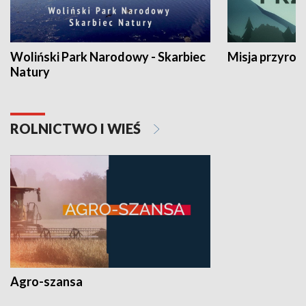
Woliński Park Narodowy - Skarbiec
Misja przyrod
Natury
ROLNICTWO I WIEŚ
Agro-szansa