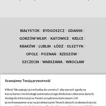
BIAŁYSTOK
/
BYDGOSZCZ
/
GDAŃSK
/
GORZÓW WLKP.
/
KATOWICE
/
KIELCE
/
KRAKÓW
/
LUBLIN
/
ŁÓDŹ
/
OLSZTYN
/
OPOLE
/
POZNAŃ
/
RZESZÓW
/
SZCZECIN
/
WARSZAWA
/
WROCŁAW
Szanujemy Twoją prywatność
Dołącz do nas:
Kliknij "Akceptuję i przechodzę do serwisu", aby wyrazić zgody na
korzystanie z technologii automatycznego śledzenia i zbierania danych,
TVP
dostęp do informacji na Twoim urządzeniu końcowym i ich
Abonament TVP
przechowywanie oraz na przetwarzanie Twoich danych osobowych przez
Regulamin TVP