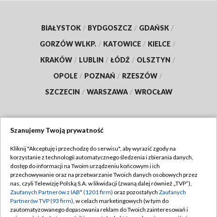
BIAŁYSTOK
/
BYDGOSZCZ
/
GDAŃSK
/
GORZÓW WLKP.
/
KATOWICE
/
KIELCE
/
KRAKÓW
/
LUBLIN
/
ŁÓDŹ
/
OLSZTYN
/
OPOLE
/
POZNAŃ
/
RZESZÓW
/
SZCZECIN
/
WARSZAWA
/
WROCŁAW
Szanujemy Twoją prywatność
Dołącz do nas:
Kliknij "Akceptuję i przechodzę do serwisu", aby wyrazić zgody na
korzystanie z technologii automatycznego śledzenia i zbierania danych,
TVP
dostęp do informacji na Twoim urządzeniu końcowym i ich
Abonament TVP
przechowywanie oraz na przetwarzanie Twoich danych osobowych przez
Regulamin TVP
nas, czyli Telewizję Polską S.A. w likwidacji (zwaną dalej również „TVP”),
Emisja w TVP
Polityka prywatności
Zaufanych Partnerów z IAB* (1201 firm)
oraz pozostałych
Zaufanych
Partnerów TVP (93 firm)
, w celach marketingowych (w tym do
Centrum informacji TVP
Moje zgody
zautomatyzowanego dopasowania reklam do Twoich zainteresowań i