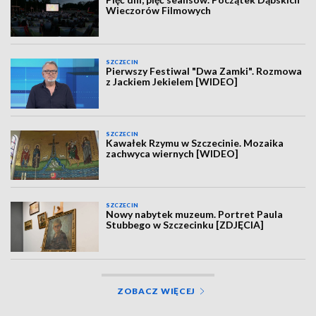
Wieczorów Filmowych
SZCZECIN
Pierwszy Festiwal "Dwa Zamki". Rozmowa
z Jackiem Jekielem [WIDEO]
SZCZECIN
Kawałek Rzymu w Szczecinie. Mozaika
zachwyca wiernych [WIDEO]
SZCZECIN
Nowy nabytek muzeum. Portret Paula
Stubbego w Szczecinku [ZDJĘCIA]
ZOBACZ WIĘCEJ