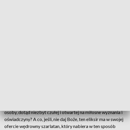
fot. www.opera.szczecin.pl/
Szczecińska inscenizacja przeniesie widzów do lat
30. XX wieku na włoską prowincję. "Napój miłosny"
Gaetano Donizettiego to bardzo romantyczna
opowieść, którą zobaczyć możemy w Operze na
Zamku.
Któż nie marzył (choćby tylko raz!) o posiadaniu cudownego
napoju, który potrafiłby zwrócić ku niemu serce ukochanej
osoby, dotąd niezbyt czułej i otwartej na miłosne wyznania i
oświadczyny? A co, jeśli, nie daj Boże, ten eliksir ma w swojej
ofercie wędrowny szarlatan, który nabiera w ten sposób