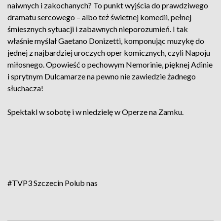
naiwnych i zakochanych? To punkt wyjścia do prawdziwego
dramatu sercowego – albo też świetnej komedii, pełnej
śmiesznych sytuacji i zabawnych nieporozumień. I tak
właśnie myślał Gaetano Donizetti, komponując muzykę do
jednej z najbardziej uroczych oper komicznych, czyli Napoju
miłosnego. Opowieść o pechowym Nemorinie, pięknej Adinie
i sprytnym Dulcamarze na pewno nie zawiedzie żadnego
słuchacza!
Spektakl w sobotę i w niedzielę w Operze na Zamku.
#TVP3 Szczecin
Polub nas