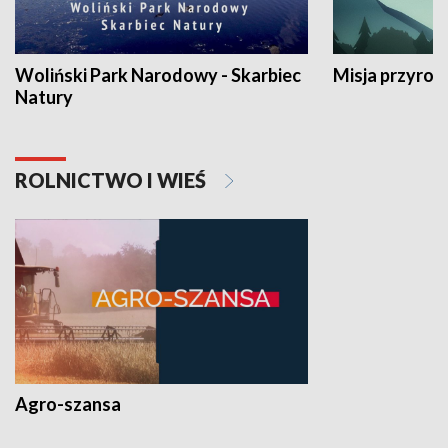
Woliński Park Narodowy - Skarbiec
Misja przyrod
Natury
ROLNICTWO I WIEŚ
Agro-szansa