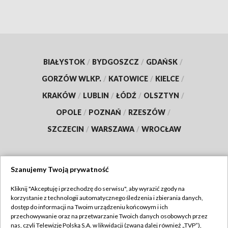
BIAŁYSTOK
/
BYDGOSZCZ
/
GDAŃSK
/
GORZÓW WLKP.
/
KATOWICE
/
KIELCE
/
KRAKÓW
/
LUBLIN
/
ŁÓDŹ
/
OLSZTYN
/
OPOLE
/
POZNAŃ
/
RZESZÓW
/
SZCZECIN
/
WARSZAWA
/
WROCŁAW
Szanujemy Twoją prywatność
Dołącz do nas:
Kliknij "Akceptuję i przechodzę do serwisu", aby wyrazić zgody na
korzystanie z technologii automatycznego śledzenia i zbierania danych,
TVP
dostęp do informacji na Twoim urządzeniu końcowym i ich
Abonament TVP
przechowywanie oraz na przetwarzanie Twoich danych osobowych przez
Regulamin TVP
nas, czyli Telewizję Polską S.A. w likwidacji (zwaną dalej również „TVP”),