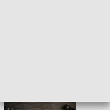
Z indeksem w ręku
Droga po suk
HISTORIA