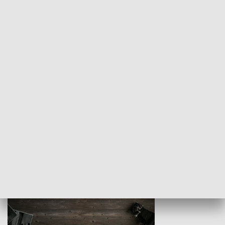
Z indeksem w ręku
Droga po suk
HISTORIA