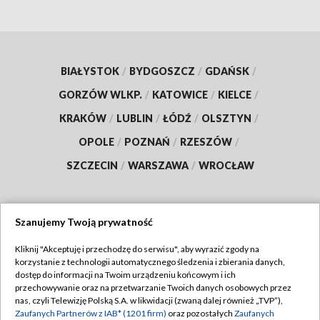
BIAŁYSTOK
/
BYDGOSZCZ
/
GDAŃSK
/
GORZÓW WLKP.
/
KATOWICE
/
KIELCE
/
KRAKÓW
/
LUBLIN
/
ŁÓDŹ
/
OLSZTYN
/
OPOLE
/
POZNAŃ
/
RZESZÓW
/
SZCZECIN
/
WARSZAWA
/
WROCŁAW
Szanujemy Twoją prywatność
Dołącz do nas:
Kliknij "Akceptuję i przechodzę do serwisu", aby wyrazić zgody na
korzystanie z technologii automatycznego śledzenia i zbierania danych,
TVP
dostęp do informacji na Twoim urządzeniu końcowym i ich
Abonament TVP
przechowywanie oraz na przetwarzanie Twoich danych osobowych przez
Regulamin TVP
nas, czyli Telewizję Polską S.A. w likwidacji (zwaną dalej również „TVP”),
Emisja w TVP
Polityka prywatności
Zaufanych Partnerów z IAB* (1201 firm)
oraz pozostałych
Zaufanych