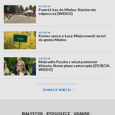
SZCZECIN
Powrót Łaz do Mielna. Sianów nie
odpuszcza [WIDEO]
SZCZECIN
Koniec sporu o Łazy. Miejscowość wróci
do gminy Mielno
SZCZECIN
Mokradła Pyszka z wizytą minister
klimatu. Nowe plany samorządu [ZDJĘCIA,
WIDEO]
ZOBACZ WIĘCEJ
BIAŁYSTOK
/
BYDGOSZCZ
/
GDAŃSK
/