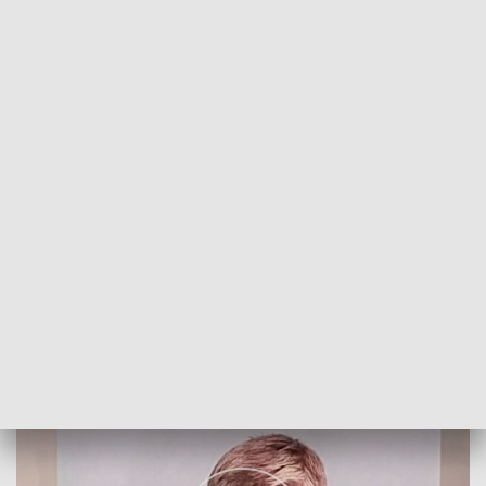
POWRÓT DO
SZCZECIN
TVP REGIONY
Minister o nowych programach
2018-03-10
Karol Figurski/MJ