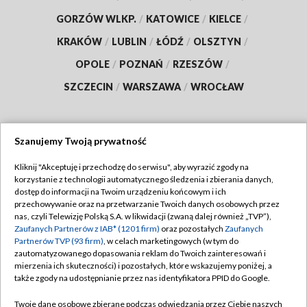
GORZÓW WLKP.
/
KATOWICE
/
KIELCE
/
KRAKÓW
/
LUBLIN
/
ŁÓDŹ
/
OLSZTYN
/
OPOLE
/
POZNAŃ
/
RZESZÓW
/
SZCZECIN
/
WARSZAWA
/
WROCŁAW
Szanujemy Twoją prywatność
Dołącz do nas:
Kliknij "Akceptuję i przechodzę do serwisu", aby wyrazić zgody na
korzystanie z technologii automatycznego śledzenia i zbierania danych,
TVP
dostęp do informacji na Twoim urządzeniu końcowym i ich
Abonament TVP
przechowywanie oraz na przetwarzanie Twoich danych osobowych przez
Regulamin TVP
nas, czyli Telewizję Polską S.A. w likwidacji (zwaną dalej również „TVP”),
Emisja w TVP
Polityka prywatności
Zaufanych Partnerów z IAB* (1201 firm)
oraz pozostałych
Zaufanych
Partnerów TVP (93 firm)
, w celach marketingowych (w tym do
Centrum informacji TVP
Moje zgody
zautomatyzowanego dopasowania reklam do Twoich zainteresowań i
mierzenia ich skuteczności) i pozostałych, które wskazujemy poniżej, a
Naziemna Telewizja Cyfrowa
Pomoc
także zgody na udostępnianie przez nas identyfikatora PPID do Google.
Sklep TVP
Biuro reklamy
Twoje dane osobowe zbierane podczas odwiedzania przez Ciebie naszych