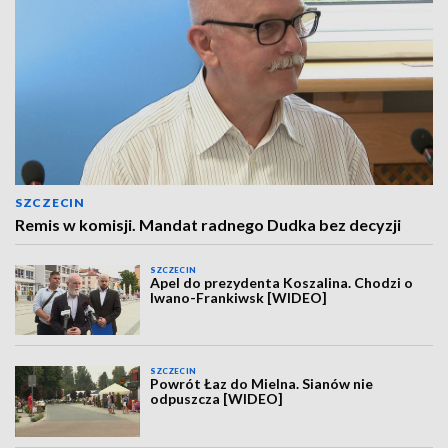
SZCZECIN
Remis w komisji. Mandat radnego Dudka bez decyzji
SZCZECIN
Apel do prezydenta Koszalina. Chodzi o
Iwano-Frankiwsk [WIDEO]
SZCZECIN
Powrót Łaz do Mielna. Sianów nie
odpuszcza [WIDEO]