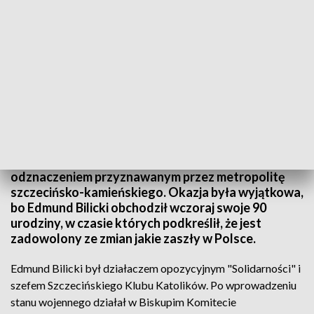
TVP3 Szczecin
Były senator Edmund Bilicki - został uhonorowany
medalem św. Ottona z Bambergu - najwyższym
odznaczeniem przyznawanym przez metropolitę
szczecińsko-kamieńskiego. Okazja była wyjątkowa,
bo Edmund Bilicki obchodził wczoraj swoje 90
urodziny, w czasie których podkreślił, że jest
zadowolony ze zmian jakie zaszły w Polsce.
Edmund Bilicki był działaczem opozycyjnym "Solidarności" i
szefem Szczecińskiego Klubu Katolików. Po wprowadzeniu
stanu wojennego działał w Biskupim Komitecie