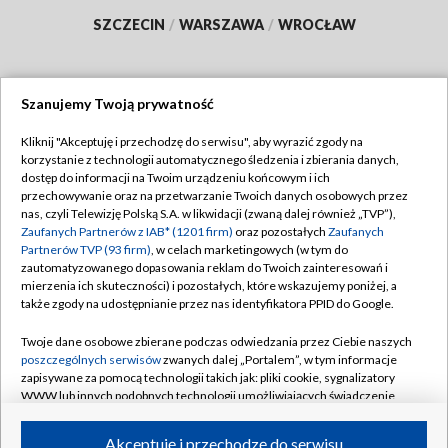
SZCZECIN
/
WARSZAWA
/
WROCŁAW
Szanujemy Twoją prywatność
Dołącz do nas:
Kliknij "Akceptuję i przechodzę do serwisu", aby wyrazić zgody na
korzystanie z technologii automatycznego śledzenia i zbierania danych,
TVP
dostęp do informacji na Twoim urządzeniu końcowym i ich
Abonament TVP
przechowywanie oraz na przetwarzanie Twoich danych osobowych przez
Regulamin TVP
nas, czyli Telewizję Polską S.A. w likwidacji (zwaną dalej również „TVP”),
Emisja w TVP
Polityka prywatności
Zaufanych Partnerów z IAB* (1201 firm)
oraz pozostałych
Zaufanych
Partnerów TVP (93 firm)
, w celach marketingowych (w tym do
Centrum informacji TVP
Moje zgody
zautomatyzowanego dopasowania reklam do Twoich zainteresowań i
mierzenia ich skuteczności) i pozostałych, które wskazujemy poniżej, a
Naziemna Telewizja Cyfrowa
Pomoc
także zgody na udostępnianie przez nas identyfikatora PPID do Google.
Sklep TVP
Biuro reklamy
Twoje dane osobowe zbierane podczas odwiedzania przez Ciebie naszych
Rada Programowa
Kontakt
poszczególnych serwisów
zwanych dalej „Portalem”, w tym informacje
zapisywane za pomocą technologii takich jak: pliki cookie, sygnalizatory
System NOS
WWW lub innych podobnych technologii umożliwiających świadczenie
dopasowanych i bezpiecznych usług, personalizację treści oraz reklam,
Informacje o nadawcy
Kanały
udostępnianie funkcji mediów społecznościowych oraz analizowanie
Akceptuję i przechodzę do serwisu