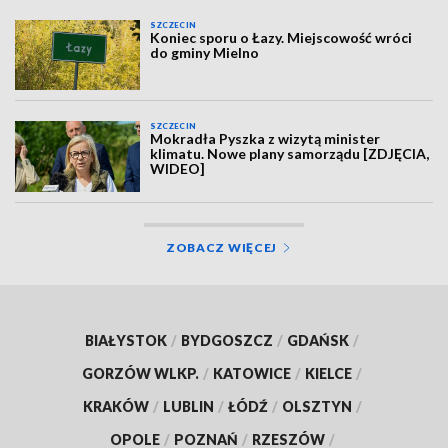
SZCZECIN
Koniec sporu o Łazy. Miejscowość wróci
do gminy Mielno
SZCZECIN
Mokradła Pyszka z wizytą minister
klimatu. Nowe plany samorządu [ZDJĘCIA,
WIDEO]
ZOBACZ WIĘCEJ
BIAŁYSTOK
/
BYDGOSZCZ
/
GDAŃSK
/
GORZÓW WLKP.
/
KATOWICE
/
KIELCE
/
KRAKÓW
/
LUBLIN
/
ŁÓDŹ
/
OLSZTYN
/
OPOLE
/
POZNAŃ
/
RZESZÓW
/