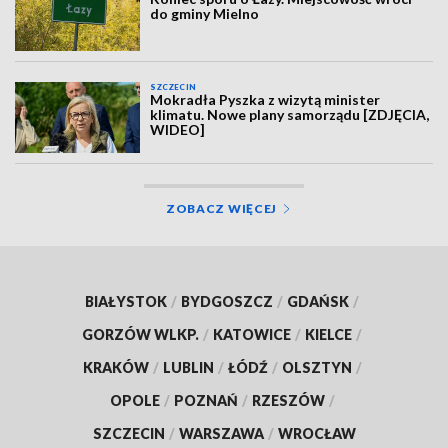
do gminy Mielno
SZCZECIN
Mokradła Pyszka z wizytą minister
klimatu. Nowe plany samorządu [ZDJĘCIA,
WIDEO]
ZOBACZ WIĘCEJ
BIAŁYSTOK
/
BYDGOSZCZ
/
GDAŃSK
/
GORZÓW WLKP.
/
KATOWICE
/
KIELCE
/
KRAKÓW
/
LUBLIN
/
ŁÓDŹ
/
OLSZTYN
/
OPOLE
/
POZNAŃ
/
RZESZÓW
/
SZCZECIN
/
WARSZAWA
/
WROCŁAW