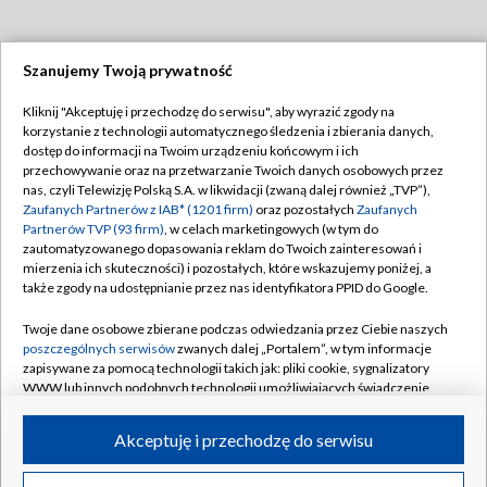
Szanujemy Twoją prywatność
Dołącz do nas:
Kliknij "Akceptuję i przechodzę do serwisu", aby wyrazić zgody na
korzystanie z technologii automatycznego śledzenia i zbierania danych,
TVP
dostęp do informacji na Twoim urządzeniu końcowym i ich
Abonament TVP
przechowywanie oraz na przetwarzanie Twoich danych osobowych przez
Regulamin TVP
nas, czyli Telewizję Polską S.A. w likwidacji (zwaną dalej również „TVP”),
Emisja w TVP
Polityka prywatności
Zaufanych Partnerów z IAB* (1201 firm)
oraz pozostałych
Zaufanych
Partnerów TVP (93 firm)
, w celach marketingowych (w tym do
Centrum informacji TVP
Moje zgody
zautomatyzowanego dopasowania reklam do Twoich zainteresowań i
mierzenia ich skuteczności) i pozostałych, które wskazujemy poniżej, a
Naziemna Telewizja Cyfrowa
Pomoc
także zgody na udostępnianie przez nas identyfikatora PPID do Google.
Sklep TVP
Biuro reklamy
Twoje dane osobowe zbierane podczas odwiedzania przez Ciebie naszych
Rada Programowa
Kontakt
poszczególnych serwisów
zwanych dalej „Portalem”, w tym informacje
zapisywane za pomocą technologii takich jak: pliki cookie, sygnalizatory
System NOS
WWW lub innych podobnych technologii umożliwiających świadczenie
dopasowanych i bezpiecznych usług, personalizację treści oraz reklam,
Informacje o nadawcy
Kanały
udostępnianie funkcji mediów społecznościowych oraz analizowanie
Akceptuję i przechodzę do serwisu
ruchu w Internecie.
Program dla prasy
©2026 Telewizja Polska S.A. w likwidacji
Biuro Reklamy