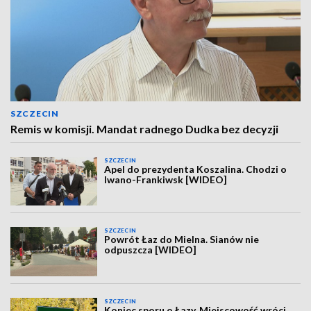
SZCZECIN
Remis w komisji. Mandat radnego Dudka bez decyzji
SZCZECIN
Apel do prezydenta Koszalina. Chodzi o
Iwano-Frankiwsk [WIDEO]
SZCZECIN
Powrót Łaz do Mielna. Sianów nie
odpuszcza [WIDEO]
SZCZECIN
Koniec sporu o Łazy. Miejscowość wróci