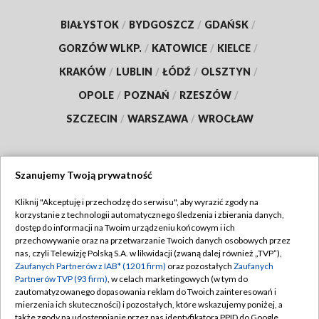
BIAŁYSTOK
/
BYDGOSZCZ
/
GDAŃSK
/
GORZÓW WLKP.
/
KATOWICE
/
KIELCE
/
KRAKÓW
/
LUBLIN
/
ŁÓDŹ
/
OLSZTYN
/
OPOLE
/
POZNAŃ
/
RZESZÓW
/
SZCZECIN
/
WARSZAWA
/
WROCŁAW
Szanujemy Twoją prywatność
Dołącz do nas:
Kliknij "Akceptuję i przechodzę do serwisu", aby wyrazić zgody na
korzystanie z technologii automatycznego śledzenia i zbierania danych,
TVP
dostęp do informacji na Twoim urządzeniu końcowym i ich
Abonament TVP
przechowywanie oraz na przetwarzanie Twoich danych osobowych przez
Regulamin TVP
nas, czyli Telewizję Polską S.A. w likwidacji (zwaną dalej również „TVP”),
Emisja w TVP
Polityka prywatności
Zaufanych Partnerów z IAB* (1201 firm)
oraz pozostałych
Zaufanych
Partnerów TVP (93 firm)
, w celach marketingowych (w tym do
Centrum informacji TVP
Moje zgody
zautomatyzowanego dopasowania reklam do Twoich zainteresowań i
mierzenia ich skuteczności) i pozostałych, które wskazujemy poniżej, a
Naziemna Telewizja Cyfrowa
Pomoc
także zgody na udostępnianie przez nas identyfikatora PPID do Google.