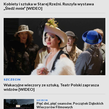
Kobiety i sztuka w Starej Rzeźni. Ruszyła wystawa
„Śledź mnie” [WIDEO]
SZCZECIN
Wakacyjne wieczory ze sztuką. Teatr Polski zaprasza
widzów [WIDEO]
SZCZECIN
Pięć dni, pięć seansów. Początek Dąbskich
Wieczorów Filmowych