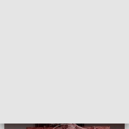
POWRÓT DO
SZCZECIN
TVP REGIONY
Misterium Męki Pańskiej
2018-03-11
Mirosław Ostrowski/MJ