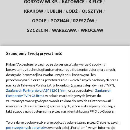
GORZÓW WLKP.
/
KATOWICE
/
KIELCE
/
KRAKÓW
/
LUBLIN
/
ŁÓDŹ
/
OLSZTYN
/
OPOLE
/
POZNAŃ
/
RZESZÓW
/
SZCZECIN
/
WARSZAWA
/
WROCŁAW
Szanujemy Twoją prywatność
Dołącz do nas:
Kliknij "Akceptuję i przechodzę do serwisu", aby wyrazić zgody na
korzystanie z technologii automatycznego śledzenia i zbierania danych,
TVP
dostęp do informacji na Twoim urządzeniu końcowym i ich
Abonament TVP
przechowywanie oraz na przetwarzanie Twoich danych osobowych przez
Regulamin TVP
nas, czyli Telewizję Polską S.A. w likwidacji (zwaną dalej również „TVP”),
Emisja w TVP
Polityka prywatności
Zaufanych Partnerów z IAB* (1201 firm)
oraz pozostałych
Zaufanych
Partnerów TVP (93 firm)
, w celach marketingowych (w tym do
Centrum informacji TVP
Moje zgody
zautomatyzowanego dopasowania reklam do Twoich zainteresowań i
mierzenia ich skuteczności) i pozostałych, które wskazujemy poniżej, a
Naziemna Telewizja Cyfrowa
Pomoc
także zgody na udostępnianie przez nas identyfikatora PPID do Google.
Sklep TVP
Biuro reklamy
Twoje dane osobowe zbierane podczas odwiedzania przez Ciebie naszych
Rada Programowa
Kontakt
poszczególnych serwisów
zwanych dalej „Portalem”, w tym informacje