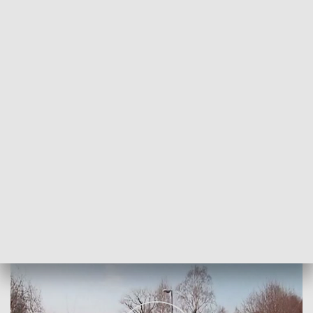
POWRÓT DO
SZCZECIN
TVP REGIONY
Międzynarodowy bieg zaślubin z morzem
2018-03-11
Sławomir Pankowski/MJ