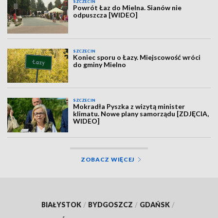
SZCZECIN
Powrót Łaz do Mielna. Sianów nie
odpuszcza [WIDEO]
SZCZECIN
Koniec sporu o Łazy. Miejscowość wróci
do gminy Mielno
SZCZECIN
Mokradła Pyszka z wizytą minister
klimatu. Nowe plany samorządu [ZDJĘCIA,
WIDEO]
ZOBACZ WIĘCEJ
BIAŁYSTOK
/
BYDGOSZCZ
/
GDAŃSK
/