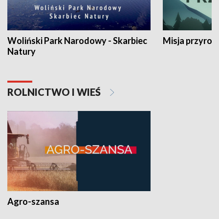
Woliński Park Narodowy - Skarbiec
Misja przyrod
Natury
ROLNICTWO I WIEŚ
Agro-szansa