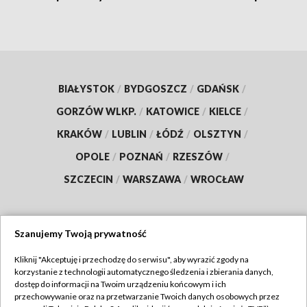
BIAŁYSTOK
/
BYDGOSZCZ
/
GDAŃSK
/
GORZÓW WLKP.
/
KATOWICE
/
KIELCE
/
KRAKÓW
/
LUBLIN
/
ŁÓDŹ
/
OLSZTYN
/
OPOLE
/
POZNAŃ
/
RZESZÓW
/
SZCZECIN
/
WARSZAWA
/
WROCŁAW
Szanujemy Twoją prywatność
Dołącz do nas:
Kliknij "Akceptuję i przechodzę do serwisu", aby wyrazić zgody na
korzystanie z technologii automatycznego śledzenia i zbierania danych,
TVP
dostęp do informacji na Twoim urządzeniu końcowym i ich
Abonament TVP
przechowywanie oraz na przetwarzanie Twoich danych osobowych przez
Regulamin TVP