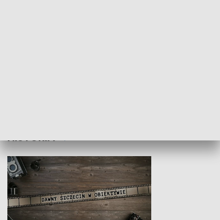
Z indeksem w ręku
Droga po suk
HISTORIA