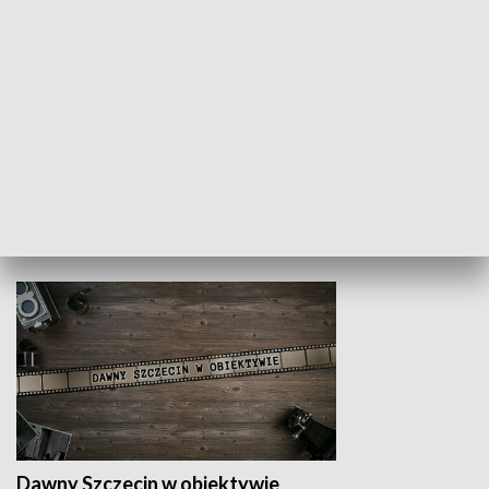
Z indeksem w ręku
Droga po suk
HISTORIA
Dawny Szczecin w obiektywie