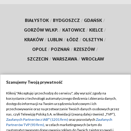
BIAŁYSTOK
/
BYDGOSZCZ
/
GDAŃSK
/
GORZÓW WLKP.
/
KATOWICE
/
KIELCE
/
KRAKÓW
/
LUBLIN
/
ŁÓDŹ
/
OLSZTYN
/
OPOLE
/
POZNAŃ
/
RZESZÓW
/
SZCZECIN
/
WARSZAWA
/
WROCŁAW
Szanujemy Twoją prywatność
Dołącz do nas:
Kliknij "Akceptuję i przechodzę do serwisu", aby wyrazić zgody na
korzystanie z technologii automatycznego śledzenia i zbierania danych,
TVP
dostęp do informacji na Twoim urządzeniu końcowym i ich
Abonament TVP
przechowywanie oraz na przetwarzanie Twoich danych osobowych przez
Regulamin TVP
nas, czyli Telewizję Polską S.A. w likwidacji (zwaną dalej również „TVP”),
Emisja w TVP
Polityka prywatności
Zaufanych Partnerów z IAB* (1201 firm)
oraz pozostałych
Zaufanych
Partnerów TVP (93 firm)
, w celach marketingowych (w tym do
Centrum informacji TVP
Moje zgody
zautomatyzowanego dopasowania reklam do Twoich zainteresowań i