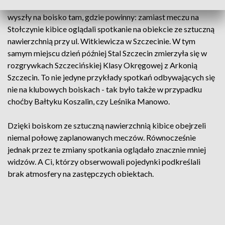
oglądane IV-ligowe drużyny Hutnika i Jezioraka Szczecin, nie
wyszły na boisko tam, gdzie powinny: zamiast meczu na
Stołczynie kibice oglądali spotkanie na obiekcie ze sztuczną
nawierzchnią przy ul. Witkiewicza w Szczecinie. W tym
samym miejscu dzień później Stal Szczecin zmierzyła się w
rozgrywkach Szczecińskiej Klasy Okręgowej z Arkonią
Szczecin. To nie jedyne przykłady spotkań odbywających się
nie na klubowych boiskach - tak było także w przypadku
choćby Bałtyku Koszalin, czy Leśnika Manowo.
Dzięki boiskom ze sztuczną nawierzchnią kibice obejrzeli
niemal połowę zaplanowanych meczów. Równocześnie
jednak przez te zmiany spotkania oglądało znacznie mniej
widzów. A Ci, którzy obserwowali pojedynki podkreślali
brak atmosfery na zastępczych obiektach.