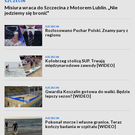
SZCZECIN
Misiura wraca do Szczecina z Motorem Lublin. „Nie
jedziemy się bronić”
SZCZECIN
Rozlosowano Puchar Polski. Znamy pary z
regionu
SZCZECIN
Kołobrzeg stolicą SUP. Trwają
międzynarodowe zawody [WIDEO]
SZCZECIN
Gwardia Koszalin gotowa do walki. Będzie
lepszy sezon? [WIDEO]
SZCZECIN
Pokonał morze i własne granice. Teraz
kończy badania w szpitalu [WIDEO]