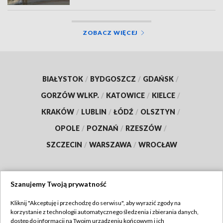
ZOBACZ WIĘCEJ
BIAŁYSTOK
/
BYDGOSZCZ
/
GDAŃSK
/
GORZÓW WLKP.
/
KATOWICE
/
KIELCE
/
KRAKÓW
/
LUBLIN
/
ŁÓDŹ
/
OLSZTYN
/
OPOLE
/
POZNAŃ
/
RZESZÓW
/
SZCZECIN
/
WARSZAWA
/
WROCŁAW
Szanujemy Twoją prywatność
Dołącz do nas:
Kliknij "Akceptuję i przechodzę do serwisu", aby wyrazić zgody na
korzystanie z technologii automatycznego śledzenia i zbierania danych,
TVP
dostęp do informacji na Twoim urządzeniu końcowym i ich