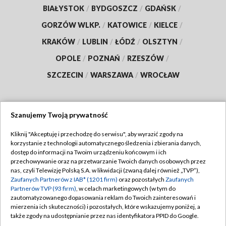
BIAŁYSTOK
/
BYDGOSZCZ
/
GDAŃSK
/
GORZÓW WLKP.
/
KATOWICE
/
KIELCE
/
KRAKÓW
/
LUBLIN
/
ŁÓDŹ
/
OLSZTYN
/
OPOLE
/
POZNAŃ
/
RZESZÓW
/
SZCZECIN
/
WARSZAWA
/
WROCŁAW
Szanujemy Twoją prywatność
Dołącz do nas:
Kliknij "Akceptuję i przechodzę do serwisu", aby wyrazić zgody na
korzystanie z technologii automatycznego śledzenia i zbierania danych,
TVP
dostęp do informacji na Twoim urządzeniu końcowym i ich
Abonament TVP
przechowywanie oraz na przetwarzanie Twoich danych osobowych przez
Regulamin TVP
nas, czyli Telewizję Polską S.A. w likwidacji (zwaną dalej również „TVP”),
Emisja w TVP
Polityka prywatności
Zaufanych Partnerów z IAB* (1201 firm)
oraz pozostałych
Zaufanych
Partnerów TVP (93 firm)
, w celach marketingowych (w tym do
Centrum informacji TVP
Moje zgody
zautomatyzowanego dopasowania reklam do Twoich zainteresowań i
mierzenia ich skuteczności) i pozostałych, które wskazujemy poniżej, a
Naziemna Telewizja Cyfrowa
Pomoc
także zgody na udostępnianie przez nas identyfikatora PPID do Google.