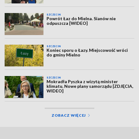
SZCZECIN
Powrót Łaz do Mielna. Sianów nie
odpuszcza [WIDEO]
SZCZECIN
Koniec sporu o Łazy. Miejscowość wróci
do gminy Mielno
SZCZECIN
Mokradła Pyszka z wizytą minister
klimatu. Nowe plany samorządu [ZDJĘCIA,
WIDEO]
ZOBACZ WIĘCEJ