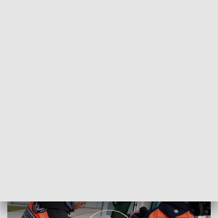
POWRÓT DO
SZCZECIN
TVP REGIONY
Groźba strajku: Ratownicy bez pieniedzy
2018-03-12
Izabela Kozdraś/ as