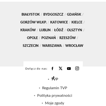
BIAŁYSTOK
/
BYDGOSZCZ
/
GDAŃSK
/
GORZÓW WLKP.
/
KATOWICE
/
KIELCE
/
KRAKÓW
/
LUBLIN
/
ŁÓDŹ
/
OLSZTYN
/
OPOLE
/
POZNAŃ
/
RZESZÓW
/
SZCZECIN
/
WARSZAWA
/
WROCŁAW
Dołącz do nas:
TVP
Abonament TVP
Regulamin TVP
Emisja w TVP
Polityka prywatności
Centrum informacji TVP
Moje zgody