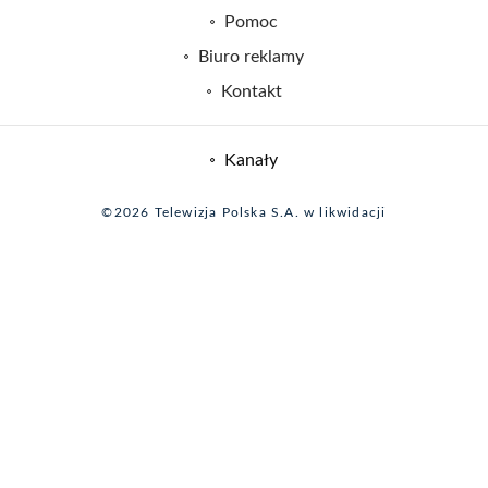
Naziemna Telewizja Cyfrowa
Pomoc
Sklep TVP
Biuro reklamy
Rada Programowa
Kontakt
System NOS
Informacje o nadawcy
Kanały
Program dla prasy
©2026 Telewizja Polska S.A. w likwidacji
Biuro Reklamy
Ogłoszenie przetargowe
Zgłoś program (ROPAT)
Serwis fotograficzny
Oferta Handlowa
Akademia Telewizyjna
Kariera w TVP
Merchandising (znaki)