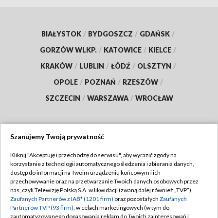
BIAŁYSTOK
/
BYDGOSZCZ
/
GDAŃSK
/
GORZÓW WLKP.
/
KATOWICE
/
KIELCE
/
KRAKÓW
/
LUBLIN
/
ŁÓDŹ
/
OLSZTYN
/
OPOLE
/
POZNAŃ
/
RZESZÓW
/
SZCZECIN
/
WARSZAWA
/
WROCŁAW
Szanujemy Twoją prywatność
Dołącz do nas:
Kliknij "Akceptuję i przechodzę do serwisu", aby wyrazić zgody na
korzystanie z technologii automatycznego śledzenia i zbierania danych,
TVP
dostęp do informacji na Twoim urządzeniu końcowym i ich
Abonament TVP
przechowywanie oraz na przetwarzanie Twoich danych osobowych przez
Regulamin TVP
nas, czyli Telewizję Polską S.A. w likwidacji (zwaną dalej również „TVP”),
Emisja w TVP
Polityka prywatności
Zaufanych Partnerów z IAB* (1201 firm)
oraz pozostałych
Zaufanych
Partnerów TVP (93 firm)
, w celach marketingowych (w tym do
Centrum informacji TVP
Moje zgody
zautomatyzowanego dopasowania reklam do Twoich zainteresowań i