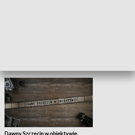
Z indeksem w ręku
Droga po suk
HISTORIA
Dawny Szczecin w obiektywie