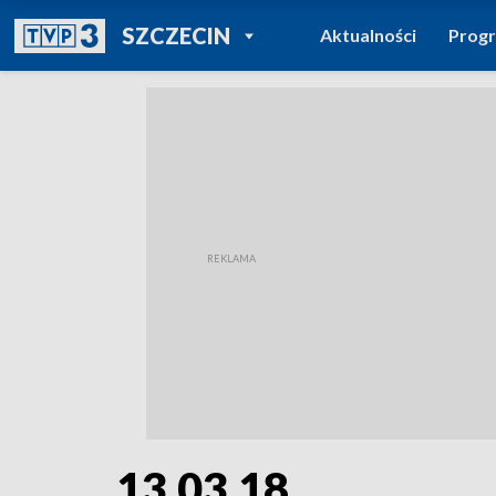
POWRÓT DO
SZCZECIN
Aktualności
Prog
TVP REGIONY
13.03.18