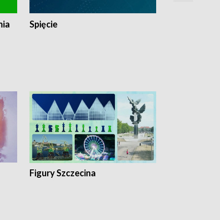
nia
Spięcie
Niedziałkow
Figury Szczecina