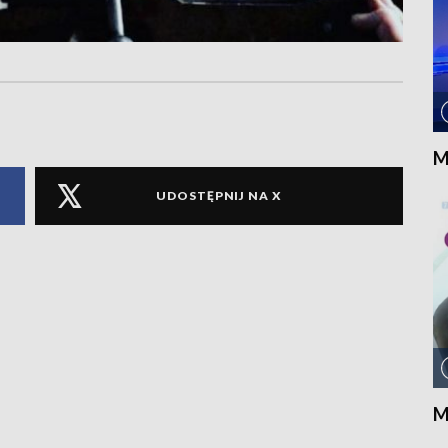
M
UDOSTĘPNIJ NA X
M