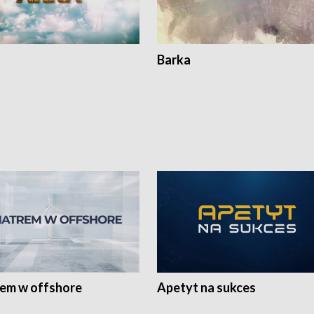
Barka
rem w offshore
Apetyt na sukces