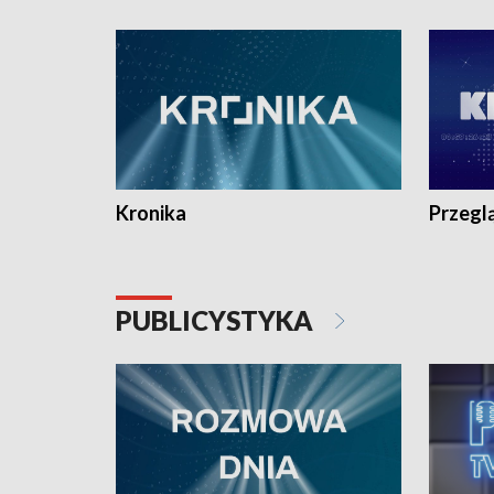
e-mail: kronika@tvp.pl.
e-mail: k
Kronika
Przegl
PUBLICYSTYKA