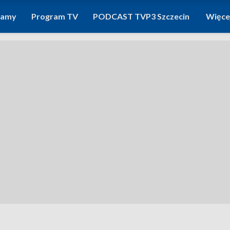
ramy
Program TV
PODCAST TVP3 Szczecin
Więce