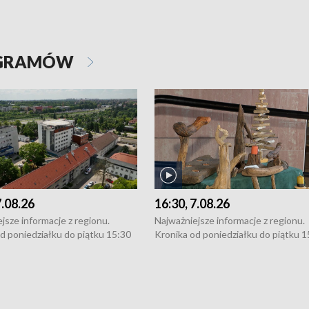
OGRAMÓW
7.08.26
16:30, 7.08.26
jsze informacje z regionu.
Najważniejsze informacje z regionu.
d poniedziałku do piątku 15:30
Kronika od poniedziałku do piątku 1
16:30 (+ rozmowa), 18:30, 21:30.
(flesz), 16:30 (+ rozmowa), 18:30, 21
y i święta 15:30 i 16:30
W weekendy i święta 15:30 i 16:30
8:30 i 21:30. Dziennikarze czekają
(flesz), 18:30 i 21:30. Dziennikarze c
a zgłoszenia: Szczecin - tel. 91-
na Państwa zgłoszenia: Szczecin - te
0, Koszalin - tel. 94-34-50-054,
4 8-10-400, Koszalin - tel. 94-34-50