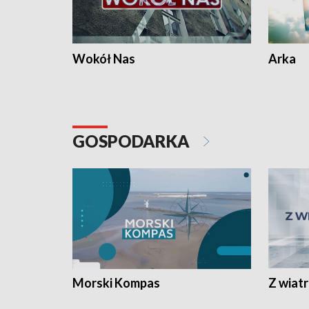
Wokół Nas
Arka
GOSPODARKA
Morski Kompas
Z wiat