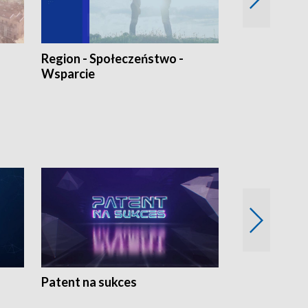
Region - Społeczeństwo -
Bez Barier
Wsparcie
Patent na sukces
Rolnictwo w 