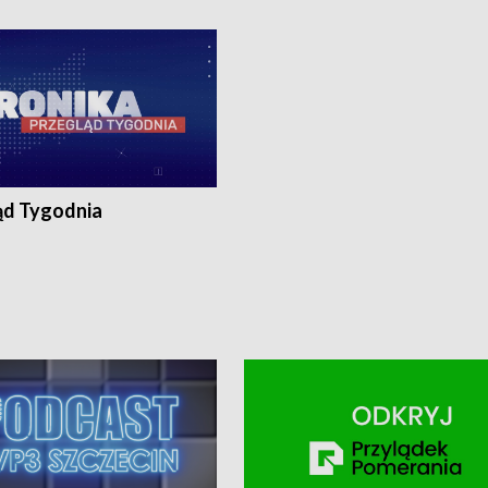
ronika@tvp.pl.
e-mail: kronika@tvp.pl.
ąd Tygodnia