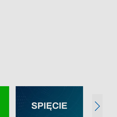
e-mail: kronika@tvp.pl.
e-mail: kronika@t