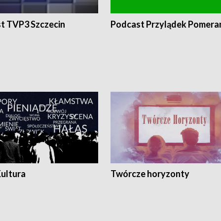
t TVP3 Szczecin
Podcast Przylądek Pomera
Kultura
Twórcze horyzonty