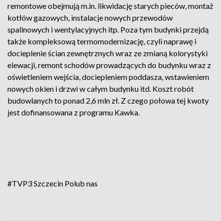
remontowe obejmują m.in. likwidację starych pieców, montaż
kotłów gazowych, instalacje nowych przewodów
spalinowych i wentylacyjnych itp. Poza tym budynki przejdą
także kompleksową termomodernizację, czyli naprawę i
docieplenie ścian zewnętrznych wraz ze zmianą kolorystyki
elewacji, remont schodów prowadzących do budynku wraz z
oświetleniem wejścia, dociepleniem poddasza, wstawieniem
nowych okien i drzwi w całym budynku itd. Koszt robót
budowlanych to ponad 2,6 mln zł. Z czego połowa tej kwoty
jest dofinansowana z programu Kawka.
#TVP3 Szczecin
Polub nas