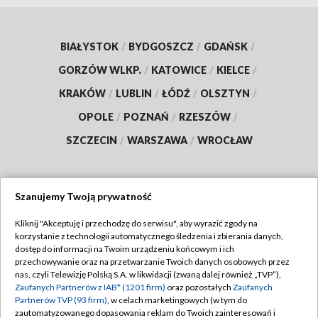
BIAŁYSTOK
/
BYDGOSZCZ
/
GDAŃSK
/
GORZÓW WLKP.
/
KATOWICE
/
KIELCE
/
KRAKÓW
/
LUBLIN
/
ŁÓDŹ
/
OLSZTYN
/
OPOLE
/
POZNAŃ
/
RZESZÓW
/
SZCZECIN
/
WARSZAWA
/
WROCŁAW
Szanujemy Twoją prywatność
Dołącz do nas:
Kliknij "Akceptuję i przechodzę do serwisu", aby wyrazić zgody na
korzystanie z technologii automatycznego śledzenia i zbierania danych,
TVP
dostęp do informacji na Twoim urządzeniu końcowym i ich
Abonament TVP
przechowywanie oraz na przetwarzanie Twoich danych osobowych przez
Regulamin TVP
nas, czyli Telewizję Polską S.A. w likwidacji (zwaną dalej również „TVP”),
Emisja w TVP
Polityka prywatności
Zaufanych Partnerów z IAB* (1201 firm)
oraz pozostałych
Zaufanych
Partnerów TVP (93 firm)
, w celach marketingowych (w tym do
Centrum informacji TVP
Moje zgody
zautomatyzowanego dopasowania reklam do Twoich zainteresowań i