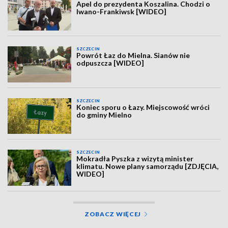
Apel do prezydenta Koszalina. Chodzi o
Iwano-Frankiwsk [WIDEO]
SZCZECIN
Powrót Łaz do Mielna. Sianów nie
odpuszcza [WIDEO]
SZCZECIN
Koniec sporu o Łazy. Miejscowość wróci
do gminy Mielno
SZCZECIN
Mokradła Pyszka z wizytą minister
klimatu. Nowe plany samorządu [ZDJĘCIA,
WIDEO]
ZOBACZ WIĘCEJ