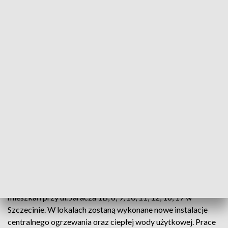
fot. mat. organizatora
Osiem budynków przy ul. Jaracza w Zdrojach w tym
roku przejdzie gruntowną modernizację. Zyskają
m.in. bardziej ekologiczne ogrzewanie oraz nową
elewację. TBS Prawobrzeże rozpoczyna kolejną
inwestycję w ramach programu Kawka.
Modernizacja obejmuje osiem budynków, w tym 25
mieszkań przy ul. Jaracza 1B, 6, 9, 10, 11, 12, 16, 17 w
Szczecinie. W lokalach zostaną wykonane nowe instalacje
centralnego ogrzewania oraz ciepłej wody użytkowej. Prace